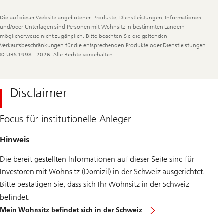
Legal
Die auf dieser Website angebotenen Produkte, Dienstleistungen, Informationen
Information
und/oder Unterlagen sind Personen mit Wohnsitz in bestimmten Ländern
möglicherweise nicht zugänglich. Bitte beachten Sie die geltenden
Verkaufsbeschränkungen für die entsprechenden Produkte oder Dienstleistungen.
© UBS 1998 - 2026. Alle Rechte vorbehalten.
Disclaimer
Focus für institutionelle Anleger
Hinweis
Die bereit gestellten Informationen auf dieser Seite sind für
Investoren mit Wohnsitz (Domizil) in der Schweiz ausgerichtet.
Bitte bestätigen Sie, dass sich Ihr Wohnsitz in der Schweiz
befindet.
Mein Wohnsitz befindet sich in der Schweiz