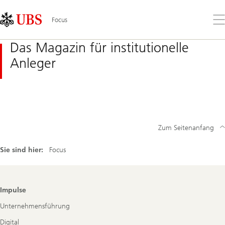
Skip
Content
Links
Area
Öff
Focus
Sie
da
Das Magazin für institutionelle
Me
Anleger
Zum Seitenanfang
Sie sind hier:
Focus
Footer
Impulse
Navigation
Unternehmensführung
Digital