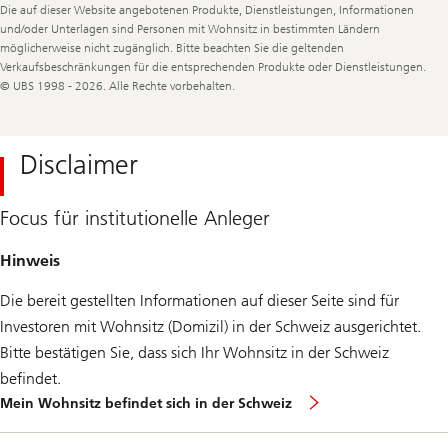
Legal
Die auf dieser Website angebotenen Produkte, Dienstleistungen, Informationen
Information
und/oder Unterlagen sind Personen mit Wohnsitz in bestimmten Ländern
möglicherweise nicht zugänglich. Bitte beachten Sie die geltenden
Verkaufsbeschränkungen für die entsprechenden Produkte oder Dienstleistungen.
© UBS 1998 - 2026. Alle Rechte vorbehalten.
Disclaimer
Focus für institutionelle Anleger
Hinweis
Die bereit gestellten Informationen auf dieser Seite sind für
Investoren mit Wohnsitz (Domizil) in der Schweiz ausgerichtet.
Bitte bestätigen Sie, dass sich Ihr Wohnsitz in der Schweiz
befindet.
Mein Wohnsitz befindet sich in der Schweiz