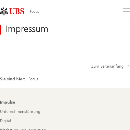
Skip
Content
Links
Area
Öff
Focus
Sie
da
Impressum
Me
Zum Seitenanfang
Sie sind hier:
Focus
Footer
Impulse
Navigation
Unternehmensführung
Digital