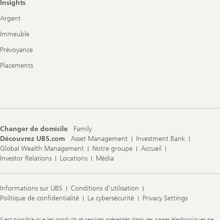
Insights
Argent
Immeuble
Prévoyance
Placements
Changer de domicile
Family
Découvrez UBS.com
Asset Management
Investment Bank
Global Wealth Management
Notre groupe
Accueil
Investor Relations
Locations
Média
Informations sur UBS
Conditions d'utilisation
Politique de confidentialité
La cybersécurité
Privacy Settings
Legal
Il est possible que les produits et services présentés dans ces pages électroniques ne