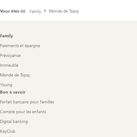
Vous êtes ici:
Monde de Topsy
Family
Footer
Family
Navigation
Paiements et épargne
Prévoyance
Immeuble
Monde de Topsy
Young
Bon à savoir
Forfait bancaire pour familles
Compte pour les enfants
Digital banking
KeyClub