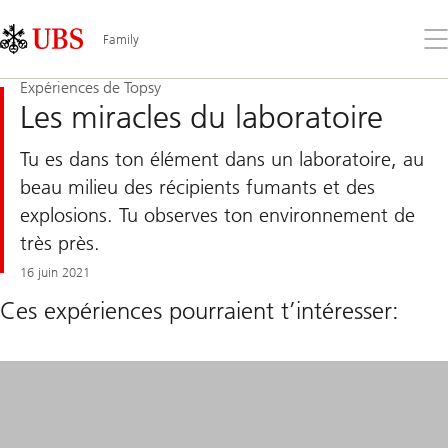
Skip
Content
Links
Area
Ouv
Family
le
me
Expériences de Topsy
Les miracles du laboratoire
Tu es dans ton élément dans un laboratoire, au
beau milieu des récipients fumants et des
explosions. Tu observes ton environnement de
très près.
16 juin 2021
Ces expériences pourraient t’intéresser: