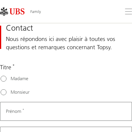
Skip
Content
Links
Area
Ouv
Family
le
me
Contact
Nous répondons ici avec plaisir à toutes vos
questions et remarques concernant Topsy.
*
Titre
Mother
Madame
tongue
Monsieur
*
Prénom