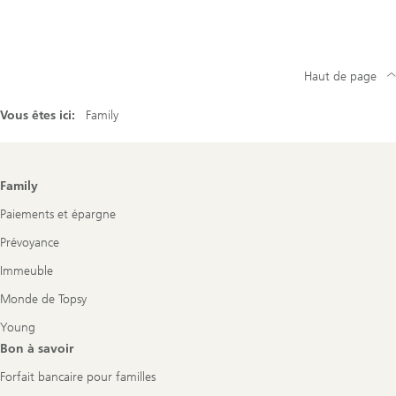
Haut de page
Vous êtes ici:
Family
Footer
Family
Navigation
Paiements et épargne
Prévoyance
Immeuble
Monde de Topsy
Young
Bon à savoir
Forfait bancaire pour familles