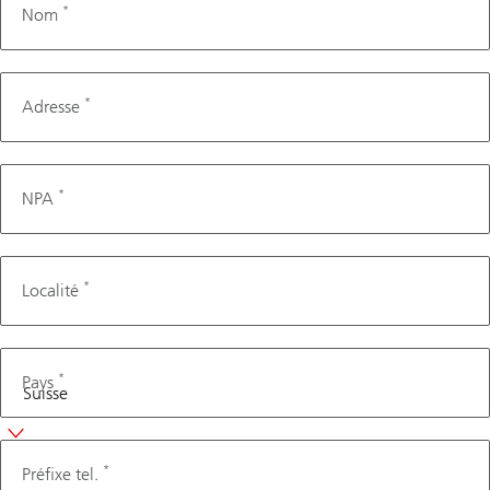
*
Nom
*
Adresse
*
NPA
*
Localité
*
Pays
Téléphone
*
Préfixe tel.