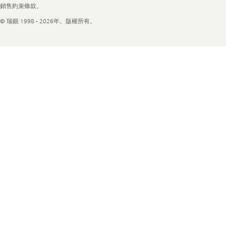
Information
銷售約束條款。
© 瑞銀 1998 - 2026年。版權所有。