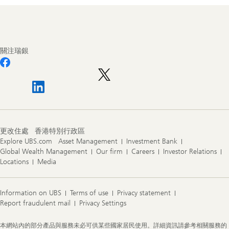
Footer
Navigation
關注瑞銀
更改住處
香港特別行政區
Explore UBS.com
Asset Management
Investment Bank
Global Wealth Management
Our firm
Careers
Investor Relations
Locations
Media
Information on UBS
Terms of use
Privacy statement
Report fraudulent mail
Privacy Settings
Legal
本網站內的部分產品與服務未必可供某些國家居民使用。詳細資訊請參考相關服務的