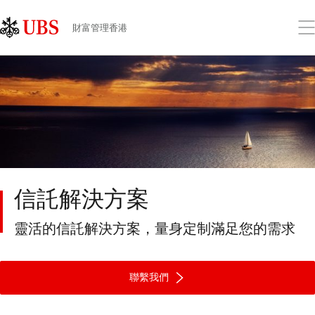
Skip
Content
Links
Area
打
財富管理香港
開
功
能
表
信託解決方案
靈活的信託解決方案，量身定制滿足您的需求
聯繫我們