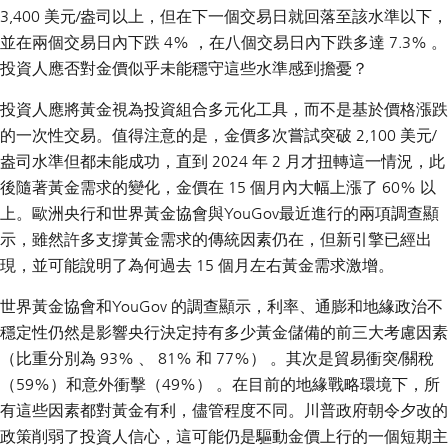
3,400 美元/盎司以上，但在下一個交易日就回落至該水準以下，
並在兩個交易日內下跌 4% ，在八個交易日內下跌多達 7.3% 。
投資人應否對金價似乎未能穩守這些水準感到擔憂？
投資人應將黃金視為投資組合多元化工具，而不是基於價格漲跌
的一次性交易。值得注意的是，金價多次嘗試突破 2,100 美元/
盎司水準但都未能成功，直到 2024 年 2 月才扭轉這一情況，此
後隨著黃金需求的變化，金價在 15 個月內大幅上漲了 60% 以
上。歐洲央行和世界黃金協會與YouGov最近進行的兩項調查顯
示，雖然許多支撐黃金需求的傳統因素仍在，但新引擎已經出
現，並可能說明了為何過去 15 個月左右黃金需求激增。
世界黃金協會和YouGov 的調查顯示，利率、通膨和地緣政治不
穩定性仍然是影響央行決定持有多少黃金儲備的前三大考慮因素
（比重分別為 93% 、 81% 和 77%） 。其次是貿易衝突/關稅
（59%）和意外衝擊（49%） 。在目前的地緣戰略環境下，所
有這些因素都對黃金有利，儘管程度不同。川普政府朝令夕改的
政策削弱了投資人信心，這可能仍是驅動金價上行的一個短期主