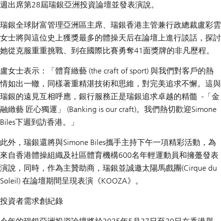
週出席第28屆瑞銀亞洲投資論壇並發表演說。
瑞銀全球財富管理亞洲區主席、瑞銀香港主管兼行政總裁
盧彩雲
女士將與這位史上獲獎最多的體操天后在論壇上進行談話，探討
她從克服重重挑戰、到在國際比賽勇奪41面獎牌的非凡歷程。
盧女士表示：「體育緻藝 (the craft of sport) 與我們對客戶的熱
情如出一轍，同樣著重精湛技術和思維，對完美追求不懈。這與
瑞銀的遠見互相呼應，銀行服務正是瑞銀追求卓越的精髓 -「金
融緻藝 匠心獨運」 (Banking is our craft)。我們熱切歡迎Simone
Biles下週到訪香港。」
此外，瑞銀還將與Simone Biles攜手主持下午一項精彩活動，為
來自香港體操組織及社區體育機構600名年輕運動員和擁躉發表
演說，同時，作為主贊助商，瑞銀並誠邀太陽馬戲團(Cirque du
Soleil) 在論壇期間呈現表演《KOOZA》。
投資者需求創紀錄