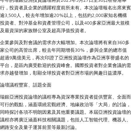
今年的瑞銀亞洲投資論壇將於2025年5月27日至30日在香港舉
行，投資者及企業的踴躍程度前所未有。本次論壇報名出席來賓
逾3,500人，較去年增加逾20%以上，包括約2,000家知名機構
投資者、對沖基金和資產管理公司，以及400多家亞洲最大規模
及最資深的家族辦公室及超高淨值投資者。
企業參與及對會議的需求亦大幅增加。本次論壇將有來自360多
家公司的高管出席，較去年同期增長30%，參與企業的總市值
超過9萬億美元，再次印證了亞洲投資論壇作為亞洲享譽盛名的
平台，是區內廣受歡迎的投資峰會。國際投資者對企業會議的需
求亦越發增加，彰顯全球投資者對亞洲市場的興趣日益濃厚。
論壇議程豐富、話題全面
瑞銀亞洲投資論壇的議程專為資深專業投資者提供豐富、全面而
可行的觀點，涵蓋環繞宏觀經濟、地緣政治等「大局」的討論，
同時探討各項不明朗因素及其他重要議題。本屆亞洲投資論壇的
議程亦將廣泛涵蓋科技相關議題，包括人工智能代理、機器人、
網路安全及量子運算前景等最新討論。