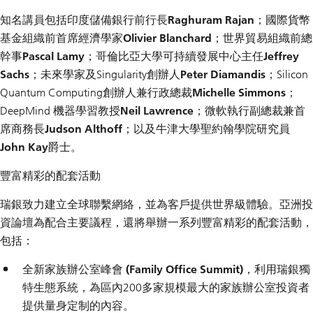
知名講員包括印度儲備銀行前行長
Raghuram Rajan
；國際貨幣
基金組織前首席經濟學家
Olivier Blanchard
；世界貿易組織前總
幹事
Pascal Lamy
；哥倫比亞大學可持續發展中心主任
Jeffrey
Sachs
；未來學家及Singularity創辦人
Peter Diamandis
；Silicon
Quantum Computing創辦人兼行政總裁
Michelle Simmons
；
DeepMind 機器學習教授
Neil Lawrence
；微軟執行副總裁兼首
席商務長
Judson Althoff
；以及牛津大學聖約翰學院研究員
John Kay
爵士。
豐富精彩的配套活動
瑞銀致力建立全球聯繫網絡，並為客戶提供世界級體驗。亞洲投
資論壇為配合主要議程，還將舉辦一系列豐富精彩的配套活動，
包括：
全新
家族辦公室峰會 (Family Office Summit)
，利用瑞銀獨
特生態系統，為區內200多家規模最大的家族辦公室投資者
提供量身定制的內容。