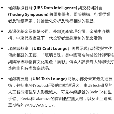
瑞銀數據智能 (UBS Data Intelligence)
與
交易研討會
(Trading Symposium)
將匯集學者、監管機構、行業從業
者及瑞銀專家，討論量化分析及執行相關的觀點。
為退休基金及保險公司、外部資產管理公司、金融中介機
構、中東代表團及下一代投資者量身定制的配套活動
瑞銀緻藝廊 （UBS Craft Lounge）
將展示現代時裝與古代
傳統相融的工藝。「琉璃贯珠」是中國著名時裝設計師
郭培
與國家級非物質文化遺產「廣彩」傳承人
譚廣輝大師
聯袂打
造的非凡時尚陶瓷結晶。
瑞銀科技廳（UBS Tech Lounge)
將展示部分未來最先進技
術，包括由ANYbotics研發的自動巡邏犬、由UBTech研發的
人工智能增強型人形機械人、可見神經訊號的BrainCo仿生
手臂、Keeta和Lalamove的首創低空無人機，以及比亞迪萬
眾期待的YANGWANG U7。