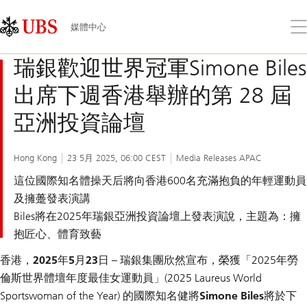
Skip
Content
Links
Area
打
媒體中心
開
功
瑞銀歡迎世界冠軍Simone Biles
能
表
出席下週香港舉辦的第 28 屆
亞洲投資論壇
Hong Kong
23 5月 2025, 06:00 CEST
Media Releases APAC
這位國際知名體操天后將向香港600名充滿抱負的年輕運動員
及擁躉發表演講
Biles將在2025年瑞銀亞洲投資論壇上發表演說，主題為：擁
抱匠心、體育致藝
香港，2025年5月23日
– 瑞銀集團欣然宣布，榮獲「2025年勞
倫斯世界體壇年度最佳女運動員」(2025 Laureus World
Sportswoman of the Year) 的國際知名健將
Simone Biles
將於下