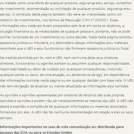
ou tratado como uma oferta de qualquer produto, segurança e/ou serviço, conselhos
de investimento, recomendação ou solicitação de qualquer produto, segurança e/ou
serviço. O conteúdo desta página também não deve ser interpretado como um
relatório de investimentos, nos termos da Resolução CVM nº 20/2021. Essas
informações e/ou materiais foram preparados sem levar em conta os objetivos, a
situação financeira ou as necessidades de qualquer pessoa e, portanto, não se pode
confiar na tomada de um investimento ou outra decisão. Nada nesta página constitui
assessoria jurídica ou tributária, e o destinatário dessas informações e/ou materiais
reconhece que o UBS e seus funcionários não fornecem assessoria jurídica ou fiscal.
Na medida permitida por lei, nem a UBS, nem nenhuma delas seus diretores,
diretores, funcionários ou agentes aceitam ou assumem qualquer responsabilidade,
responsabilidade ou dever de cuidado por quaisquer consequências, incluindo
qualquer perda ou dano, de uma atuação, ou abstendo-se de agir, em dependência
das informações contidas nesta página ou em qualquer decisão com base nela. O UBS
não tem obrigação de atualizar ou manter atualizado as informações aqui contidas.
As opiniões e opiniões apresentadas por oradores de terceiros são suas próprias
opiniões e opiniões e podem não ser necessariamente as mesmas das UBS. A UBS não
atesta a exatidão e completude de quaisquer informações ou materiais associados
fornecidos por eles. A UBS não faz nenhuma recomendação em relação a eles ou seus
serviços.
Informações importantes no caso de esta comunicação ser distribuída para
pessoas dos EUA ou para os Estados Unidos