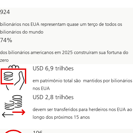
a
UBS
924
Financial
Advisor
after
bilionários nos EUA representam quase um terço de todos os
filling
out
bilionários do mundo
the
74%
form
dos bilionários americanos em 2025 construíram sua fortuna do
zero
USD 6,9 trilhões
em patrimônio total são mantidos por bilionários
nos EUA
USD 2,8 trilhões
devem ser transferidos para herdeiros nos EUA ao
longo dos próximos 15 anos