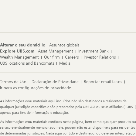
Footer
Navigation
Alterar o seu domicílio
Assuntos globais
Explore UBS.com
Asset Management
Investment Bank
Wealth Management
Our firm
Careers
Investor Relations
UBS locations and Bancomats
Media
Termos de Uso
Declaração de Privacidade
Reportar email falsos
Ir para as configurações de privacidade
Legal
As informações e/ou materiais aqui incluídos não são destinados a residentes de
Information
qualquer jurisdição específica e são preparados pela UBS AG ou seus afiliados ("UBS")
apenas para fins de informação e educação.
As informações e/ou materiais contidos nesta página, bem como qualquer produto ou
serviço eventualmente mencionado nele, podem não estar disponíveis para residentes
de determinadas jurisdições. Nada aqui contido é destinado, ou deve ser interpretado