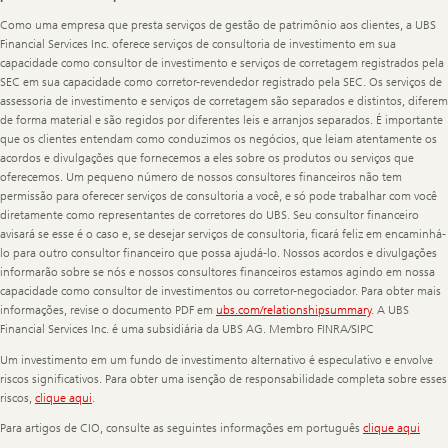
Como uma empresa que presta serviços de gestão de patrimônio aos clientes, a UBS
Financial Services Inc. oferece serviços de consultoria de investimento em sua
capacidade como consultor de investimento e serviços de corretagem registrados pela
SEC em sua capacidade como corretor-revendedor registrado pela SEC. Os serviços de
assessoria de investimento e serviços de corretagem são separados e distintos, diferem
de forma material e são regidos por diferentes leis e arranjos separados. É importante
que os clientes entendam como conduzimos os negócios, que leiam atentamente os
acordos e divulgações que fornecemos a eles sobre os produtos ou serviços que
oferecemos. Um pequeno número de nossos consultores financeiros não tem
permissão para oferecer serviços de consultoria a você, e só pode trabalhar com você
diretamente como representantes de corretores do UBS. Seu consultor financeiro
avisará se esse é o caso e, se desejar serviços de consultoria, ficará feliz em encaminhá-
lo para outro consultor financeiro que possa ajudá-lo. Nossos acordos e divulgações
informarão sobre se nós e nossos consultores financeiros estamos agindo em nossa
capacidade como consultor de investimentos ou corretor-negociador. Para obter mais
informações, revise o documento PDF em
ubs.com/relationshipsummary
. A UBS
Financial Services Inc. é uma subsidiária da UBS AG. Membro FINRA/SIPC
Um investimento em um fundo de investimento alternativo é especulativo e envolve
riscos significativos. Para obter uma isenção de responsabilidade completa sobre esses
riscos,
clique aqui
.
Para artigos de CIO, consulte as seguintes informações em português
clique aqui