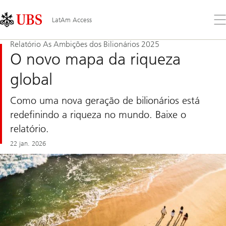
Skip
Content
Links
Area
Abr
LatAm Access
o
me
Relatório As Ambições dos Bilionários 2025
O novo mapa da riqueza
global
Como uma nova geração de bilionários está
redefinindo a riqueza no mundo. Baixe o
relatório.
22 jan. 2026