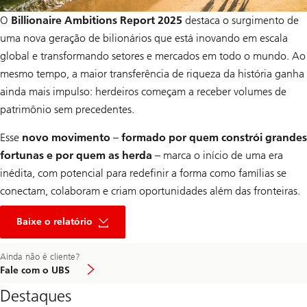
O
Billionaire Ambitions Report 2025
destaca o surgimento de
uma nova geração de bilionários que está inovando em escala
global e transformando setores e mercados em todo o mundo. Ao
mesmo tempo, a maior transferência de riqueza da história ganha
ainda mais impulso: herdeiros começam a receber volumes de
patrimônio sem precedentes.
Esse
novo movimento – formado por quem constrói grandes
fortunas e por quem as herda –
marca o início de uma era
inédita, com potencial para redefinir a forma como famílias se
conectam, colaboram e criam oportunidades além das fronteiras.
Baixe o relatório
to
Ainda não é cliente?
get
Fale com o UBS
in
touch
Destaques
with