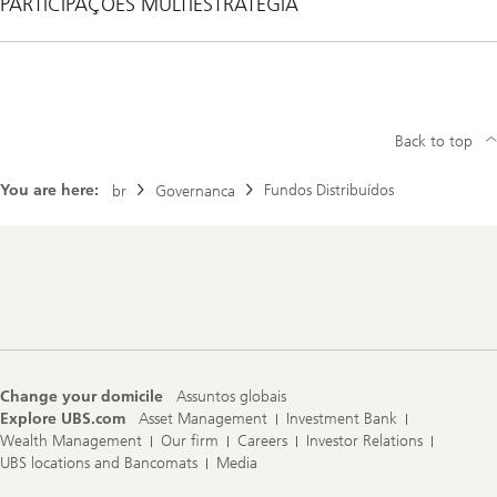
PARTICIPAÇÕES MULTIESTRATÉGIA
Back to top
You are here:
Fundos Distribuídos
br
Governanca
Footer
Navigation
Change your domicile
Assuntos globais
Explore UBS.com
Asset Management
Investment Bank
Wealth Management
Our firm
Careers
Investor Relations
UBS locations and Bancomats
Media