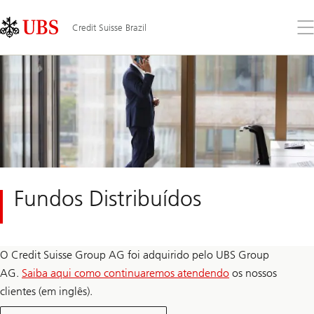
Skip
Content
Links
Area
Op
Credit Suisse Brazil
the
me
Fundos Distribuídos
O Credit Suisse Group AG foi adquirido pelo UBS Group
AG.
Saiba aqui como continuaremos atendendo
os nossos
clientes (em inglês).