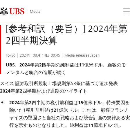
Skip
Content
Links
Area
メ
Media
ニ
ュ
[参考和訳（要旨）] 2024年第
ー
を
2四半期決算
開
く
Tokyo
2024年 08月 14日 00:45
Media releases Japan
UBS、2024年第2四半期の純利益は11億米ドル、顧客のモ
メンタムと統合の進展が続く
スイス 証券取引所規制上場規則第53条に基づく追加発表
2024年第2四半期および通期のハイライト
2024年第2四半期の税引前利益は15億米ドル、特殊要因を
除いた1税引前利益は21億米ドル。
これは、顧客フランチ
ャイズの堅固さと当社の戦略および統合計画の規律ある実
行を示すものとなりました。
純利益は11億米ドル
でし