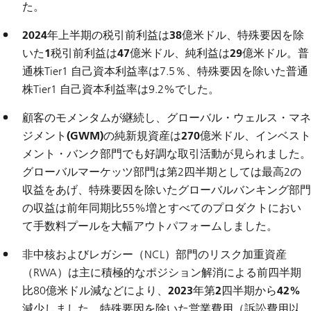
た。
2024年上半期の税引前利益は38億米ドル、特殊要因を除
いた1税引前利益は47億米ドル、純利益は29億米ドル
。普
通株Tier1 自己資本利益率は7.5％、特殊要因を除いた普通
株Tier1 自己資本利益率は9.2%でした。
顧客のモメンタムが継続し、グローバル・ウェルス・マネ
ジメント(GWM)の純新規資産は270億米ドル、
インベスト
メント・バンク部門でも好調な取引活動が見られました。
グローバルマーケッツ部門は第2四半期としては最高2の
収益をあげ、特殊要因を除いたグローバルバンキング部門
の収益は前年同期比55%増とすべてのプロダクトにおい
て手数料プールを大幅アウトパフォームしました。
非中核およびレガシー
（NCL）部門のリスク加重資産
（RWA）は主に積極的なポジション解消による前四半期
比80億米ドル減などにより、
2023年第2四半期から42%
減少
しました。特殊要因を除いた営業費用（訴訟費用以