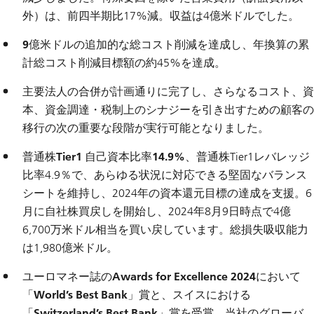
外）は、前四半期比17%減。収益は4億米ドルでした。
9億米ドルの追加的な総コスト削減を達成
し、年換算の累
計総コスト削減目標額の約45%を達成。
主要法人の合併が計画通りに完了
し、さらなるコスト、資
本、資金調達・税制上のシナジーを引き出すための顧客の
移行の次の重要な段階が実行可能となりました。
普通株Tier1 自己資本比率14.9%、
普通株Tier1レバレッジ
比率4.9％で、
あらゆる状況に対応できる堅固なバランス
シートを維持し
、2024年の資本還元目標の達成を支援。6
月に自社株買戻しを開始し、2024年8月9日時点で4億
6,700万米ドル相当を買い戻しています。総損失吸収能力
は1,980億米ドル。
ユーロマネー誌のAwards for Excellence 2024において
「World’s Best Bank」賞と、スイスにおける
「Switzerland’s Best Bank」賞を受賞。
当社のグローバ