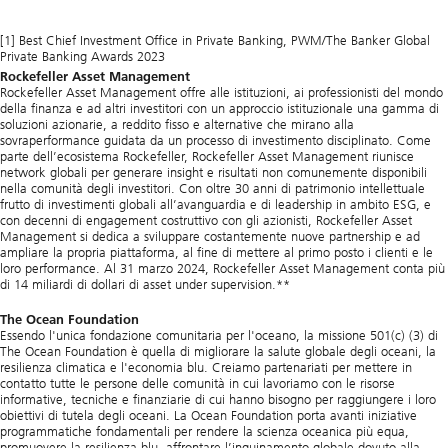
[1] Best Chief Investment Office in Private Banking, PWM/The Banker Global
Private Banking Awards 2023
Rockefeller Asset Management
Rockefeller Asset Management offre alle istituzioni, ai professionisti del mondo
della finanza e ad altri investitori con un approccio istituzionale una gamma di
soluzioni azionarie, a reddito fisso e alternative che mirano alla
sovraperformance guidata da un processo di investimento disciplinato. Come
parte dell’ecosistema Rockefeller, Rockefeller Asset Management riunisce
network globali per generare insight e risultati non comunemente disponibili
nella comunità degli investitori. Con oltre 30 anni di patrimonio intellettuale
frutto di investimenti globali all’avanguardia e di leadership in ambito ESG, e
con decenni di engagement costruttivo con gli azionisti, Rockefeller Asset
Management si dedica a sviluppare costantemente nuove partnership e ad
ampliare la propria piattaforma, al fine di mettere al primo posto i clienti e le
loro performance. Al 31 marzo 2024, Rockefeller Asset Management conta più
di 14 miliardi di dollari di asset under supervision.**
The Ocean Foundation
Essendo l'unica fondazione comunitaria per l'oceano, la missione 501(c) (3) di
The Ocean Foundation è quella di migliorare la salute globale degli oceani, la
resilienza climatica e l'economia blu. Creiamo partenariati per mettere in
contatto tutte le persone delle comunità in cui lavoriamo con le risorse
informative, tecniche e finanziarie di cui hanno bisogno per raggiungere i loro
obiettivi di tutela degli oceani. La Ocean Foundation porta avanti iniziative
programmatiche fondamentali per rendere la scienza oceanica più equa,
promuovere la resilienza blu, affrontare l’inquinamento globale dovuto alla