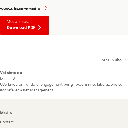
www.ubs.com/media
Media release
Download PDF
Torna in alto
Voi siete qui:
Media
UBS lancia un fondo di engagement per gli oceani in collaborazione con
Rockefeller Asset Management
Footer
Media
Navigation
Contact