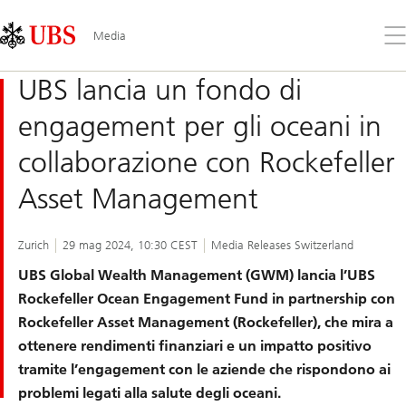
Skip
Content
Links
Area
Apr
Media
il
me
UBS lancia un fondo di
engagement per gli oceani in
collaborazione con Rockefeller
Asset Management
Zurich
29 mag 2024, 10:30 CEST
Media Releases Switzerland
UBS Global Wealth Management (GWM) lancia l’UBS
Rockefeller Ocean Engagement Fund in partnership con
Rockefeller Asset Management (Rockefeller), che mira a
ottenere rendimenti finanziari e un impatto positivo
tramite l’engagement con le aziende che rispondono ai
problemi legati alla salute degli oceani.