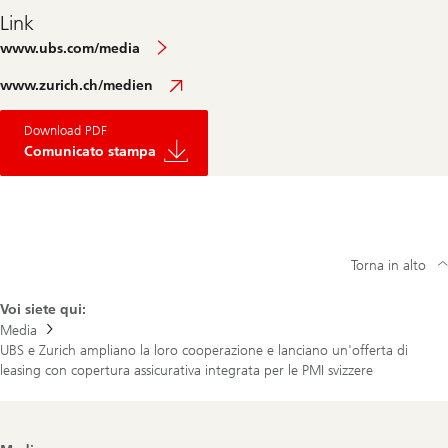
Link
www.ubs.com/media
www.zurich.ch/medien
Download PDF
Comunicato stampa
Torna in alto
Voi siete qui:
Media
UBS e Zurich ampliano la loro cooperazione e lanciano un'offerta di
leasing con copertura assicurativa integrata per le PMI svizzere
Footer