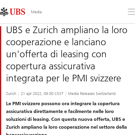
Skip
Content
Links
Area
Apr
Media
il
me
UBS e Zurich ampliano la loro
cooperazione e lanciano
un'offerta di leasing con
copertura assicurativa
integrata per le PMI svizzere
Zurich
21 apr 2022, 09:00 CEST
Media Releases Switzerland
Le PMI svizzere possono ora integrare la copertura
assicurativa direttamente e facilmente nelle loro
soluzioni di leasing. Con questa nuova offerta, UBS e
Zurich ampliano la loro cooperazione nel settore della
bancassicurazione.