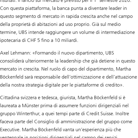
risultati. Il lancio sul mercato è previsto per il 1º semestre 2020.
Con questa piattaforma, la banca punta a diventare leader in
questo segmento di mercato in rapida crescita anche nel campo
della proprietà di abitazioni ad uso proprio. Già sul medio
termine, UBS intende raggiungere un volume di intermediazione
ipotecaria di CHF 5 fino a 10 miliardi.
Axel Lehmann: «Formando il nuovo dipartimento, UBS
consoliderà ulteriormente la leadership che già detiene in questo
mercato in crescita. Nel ruolo di capo del dipartimento, Martha
Böckenfeld sarà responsabile dell’ottimizzazione e dell’attuazione
della nostra strategia digitale per le piattaforme di credito».
Cittadina svizzera e tedesca, giurista, Martha Böckenfeld si è
laureata a Münster prima di assumere funzioni dirigenziali nel
gruppo Winterthur, a quei tempi parte di Credit Suisse. Inoltre
faceva parte del Consiglio di amministrazione del gruppo come
Executive. Martha Böckenfeld vanta un’esperienza più che
ventennale in posizioni dirigenziali nel campo dei servizi