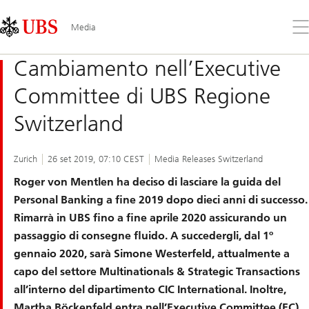
Skip
Content
Links
Area
Apr
Media
il
me
Cambiamento nell’Executive
Committee di UBS Regione
Switzerland
Zurich
26 set 2019, 07:10 CEST
Media Releases Switzerland
Roger von Mentlen ha deciso di lasciare la guida del
Personal Banking a fine 2019 dopo dieci anni di successo.
Rimarrà in UBS fino a fine aprile 2020 assicurando un
passaggio di consegne fluido. A succedergli, dal 1º
gennaio 2020, sarà Simone Westerfeld, attualmente a
capo del settore Multinationals & Strategic Transactions
all’interno del dipartimento CIC International. Inoltre,
Martha Böckenfeld entra nell’Executive Committee (EC)