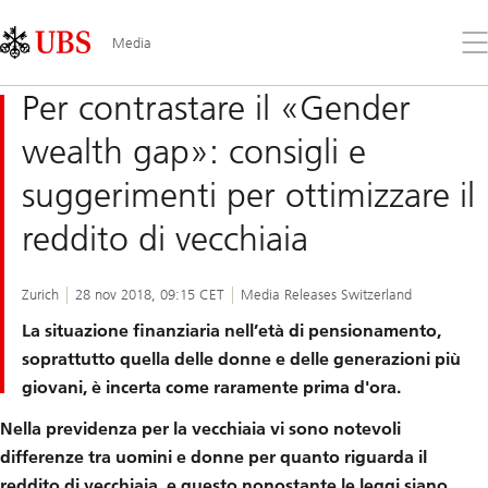
Skip
Content
Links
Area
Apr
Media
il
me
Per contrastare il «Gender
wealth gap»: consigli e
suggerimenti per ottimizzare il
reddito di vecchiaia
Zurich
28 nov 2018, 09:15 CET
Media Releases Switzerland
La situazione finanziaria nell’età di pensionamento,
soprattutto quella delle donne e delle generazioni più
giovani, è incerta come raramente prima d'ora.
Nella previdenza per la vecchiaia vi sono notevoli
differenze tra uomini e donne per quanto riguarda il
reddito di vecchiaia, e questo nonostante le leggi siano