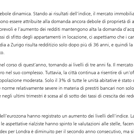
bole dinamica. Stando ai risultati dell’indice, il mercato immobilia
ono essere attribuite alla domanda ancora debole di proprietà di a
vorevoli e l’aumento dei redditi mantengono alta la domanda d’acqu
ssi di sfitto degli appartamenti in locazione, ci aspettiamo che i c
a a Zurigo risulta redditizio solo dopo più di 36 anni, e quindi la 
to.
 corso di quest’anno, tornando ai livelli di tre anni fa. Il mercato 
ro nel suo complesso. Tuttavia, la città continua a risentire di un’of
a popolazione moderata. Solo il 3% di tutte le unità abitative è stato 
le norme relativamente severe in materia di prestiti bancari non so
gli ultimi trimestri è scesa al di sotto dei tassi di crescita dei redd
 dell’eurozona hanno registrato un aumento dei livelli dell’indice. L
le aspettative rialziste hanno spinto le valutazioni alle stelle, facen
e Index per Londra è diminuito per il secondo anno consecutivo, ma s