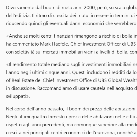
Diversamente dal boom di metà anni 2000, però, su scala globale 
dell’edilizia. Il ritmo di crescita dei mutui in essere in termini d
riducendo quindi gli eventuali danni economici che verrebbero 
«Anche se molti centri finanziari rimangono a rischio di bolla i
ha commentato Mark Haefele, Chief Investment Officer di UBS
con selettività sui mercati immobiliari vicini a livelli di bolla
«Il rendimento totale mediano sugli investimenti immobiliari nei
l’anno negli ultimi cinque anni. Questi includono i redditi da l
of Real Estate del Chief Investment Office di UBS Global Wealt
in discussione. Raccomandiamo di usare cautela nell’acquisto di 
sviluppati».
Nel corso dell’anno passato, il boom dei prezzi delle abitazioni 
Negli ultimi quattro trimestri i prezzi delle abitazioni nelle citt
rispetto agli anni precedenti, ma comunque superiore alla medi
crescita nei principali centri economici dell’eurozona, nonch