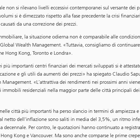
non si rilevano livelli eccessivi contemporanei sul versante dei pr
i volumi si è dimezzato rispetto alla fase precedente la crisi finanziar
causati da una correzione dei prezzi.
mmobiliare, la situazione odierna non è comparabile alle condizioni
 Global Wealth Management. «Tuttavia, consigliamo di continuare
, come Hong Kong, Toronto e Londra».
 più importanti centri finanziari dei mercati sviluppati si è attest
ocazione e gli utili da aumenti dei prezzi» ha spiegato Claudio Sapu
h Management. «L’attrattiva dei rendimenti nei prossimi anni vien
immobili residenziali nella maggior parte delle città principali dei
nelle città più importanti ha perso slancio in termini di ampiezza e 
à al netto dell’inflazione sono saliti in media del 3,5%, un ritmo infe
a decennale. Per contro, le quotazioni hanno continuato a registra
é a Hong Kong e Vancouver. Ma sono anche comparse le prime crepe