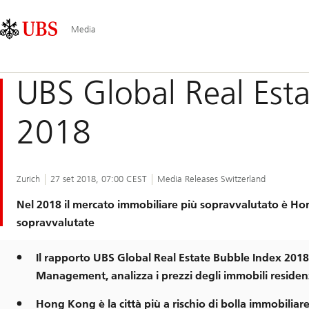
Skip
Content
Navigazione
Links
Area
principale
Media
UBS Global Real Est
2018
Zurich
27 set 2018, 07:00 CEST
Media Releases Switzerland
Nel 2018 il mercato immobiliare più sopravvalutato è 
sopravvalutate
Il rapporto UBS Global Real Estate Bubble Index 2018
Management, analizza i prezzi degli immobili residenzia
Hong Kong è la città più a rischio di bolla immobiliar