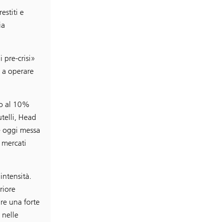
estiti e
ia
 pre-crisi»
 a operare
ato al 10%
telli, Head
e oggi messa
 mercati
intensità.
riore
re una forte
 nelle