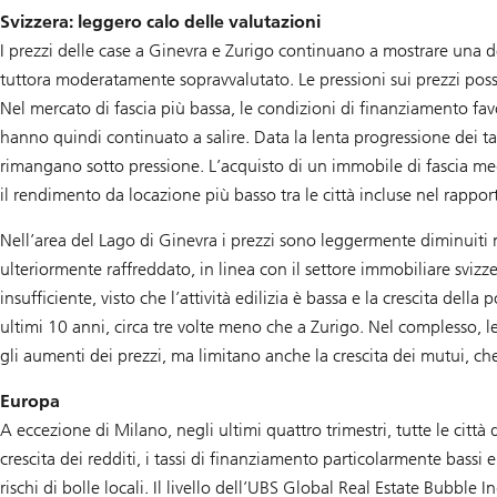
Svizzera: leggero calo delle valutazioni
I prezzi delle case a Ginevra e Zurigo continuano a mostrare una de
tuttora moderatamente sopravvalutato. Le pressioni sui prezzi poss
Nel mercato di fascia più bassa, le condizioni di finanziamento fa
hanno quindi continuato a salire. Data la lenta progressione dei ta
rimangano sotto pressione. L’acquisto di un immobile di fascia medi
il rendimento da locazione più basso tra le città incluse nel rappor
Nell’area del Lago di Ginevra i prezzi sono leggermente diminuiti nel
ulteriormente raffreddato, in linea con il settore immobiliare svizze
insufficiente, visto che l’attività edilizia è bassa e la crescita dell
ultimi 10 anni, circa tre volte meno che a Zurigo. Nel complesso, 
gli aumenti dei prezzi, ma limitano anche la crescita dei mutui, che ne
Europa
A eccezione di Milano, negli ultimi quattro trimestri, tutte le città
crescita dei redditi, i tassi di finanziamento particolarmente bassi e 
rischi di bolle locali. Il livello dell’UBS Global Real Estate Bubbl