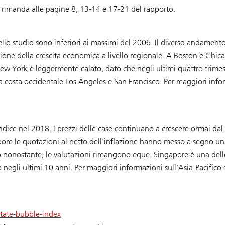
si rimanda alle pagine 8, 13-14 e 17-21 del rapporto.
e nello studio sono inferiori ai massimi del 2006. Il diverso andament
uzione della crescita economica a livello regionale. A Boston e Chica
 New York è leggermente calato, dato che negli ultimi quattro trimest
 sulla costa occidentale Los Angeles e San Francisco. Per maggiori inf
’indice nel 2018. I prezzi delle case continuano a crescere ormai da
pore le quotazioni al netto dell’inflazione hanno messo a segno un
iò nonostante, le valutazioni rimangono eque. Singapore è una dell
ta negli ultimi 10 anni. Per maggiori informazioni sull’Asia-Pacifico 
tate-bubble-index