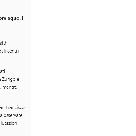
ore equo. I
alth
ali centri
ati
a Zurigo e
 mentre il
an Francisco
tà osservate.
alutazioni