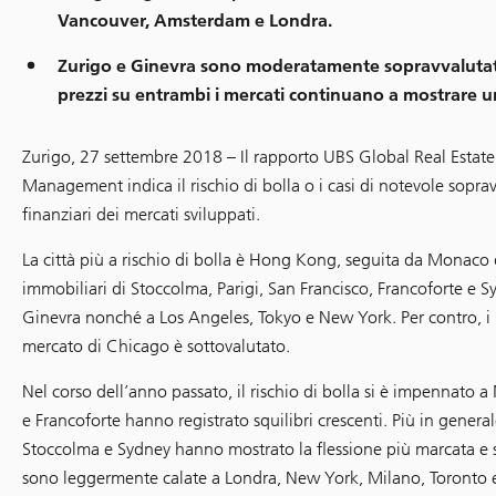
Vancouver, Amsterdam e Londra.
Zurigo e Ginevra sono moderatamente sopravvalutate, 
prezzi su entrambi i mercati continuano a mostrare 
Zurigo, 27 settembre 2018 – Il rapporto UBS Global Real Estat
Management indica il rischio di bolla o i casi di notevole sopra
finanziari dei mercati sviluppati.
La città più a rischio di bolla è Hong Kong, seguita da Monaco
immobiliari di Stoccolma, Parigi, San Francisco, Francoforte e S
Ginevra nonché a Los Angeles, Tokyo e New York. Per contro, i 
mercato di Chicago è sottovalutato.
Nel corso dell’anno passato, il rischio di bolla si è impenna
e Francoforte hanno registrato squilibri crescenti. Più in generale,
Stoccolma e Sydney hanno mostrato la flessione più marcata e si 
sono leggermente calate a Londra, New York, Milano, Toronto 