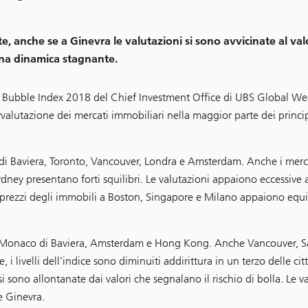
anche se a Ginevra le valutazioni si sono avvicinate al val
una dinamica stagnante.
e Bubble Index 2018 del Chief Investment Office di UBS Global We
vvalutazione dei mercati immobiliari nella maggior parte dei princip
 di Baviera, Toronto, Vancouver, Londra e Amsterdam. Anche i merc
ydney presentano forti squilibri. Le valutazioni appaiono eccessive 
prezzi degli immobili a Boston, Singapore e Milano appaiono equi,
to a Monaco di Baviera, Amsterdam e Hong Kong. Anche Vancouver, S
 i livelli dell’indice sono diminuiti addirittura in un terzo delle cit
sono allontanate dai valori che segnalano il rischio di bolla. Le v
e Ginevra.