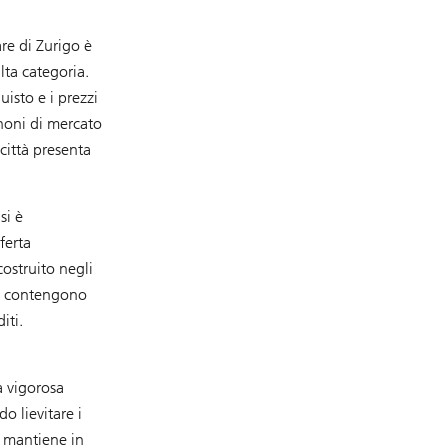
re di Zurigo è
lta categoria.
isto e i prezzi
anoni di mercato
città presenta
si è
ferta
costruito negli
lo contengono
iti.
a vigorosa
do lievitare i
i mantiene in