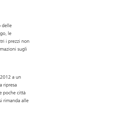
o delle
go, le
ri i prezzi non
ormazioni sugli
l 2012 a un
a ripresa
e poche città
si rimanda alle