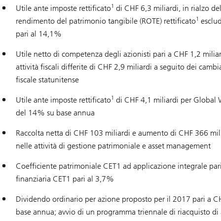
1
Utile ante imposte rettificato
di CHF 6,3 miliardi, in rialzo 
1
rendimento del patrimonio tangibile (ROTE) rettificato
esclude
pari al 14,1%
Utile netto di competenza degli azionisti pari a CHF 1,2 miliar
attività fiscali differite di CHF 2,9 miliardi a seguito dei camb
fiscale statunitense
1
Utile ante imposte rettificato
di CHF 4,1 miliardi per Global
del 14% su base annua
Raccolta netta di CHF 103 miliardi e aumento di CHF 366 mili
nelle attività di gestione patrimoniale e asset management
Coefficiente patrimoniale CET1 ad applicazione integrale pari
finanziaria CET1 pari al 3,7%
Dividendo ordinario per azione proposto per il 2017 pari a CH
base annua; avvio di un programma triennale di riacquisto di 