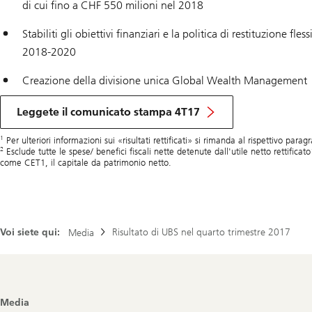
di cui fino a CHF 550 milioni nel 2018
Stabiliti gli obiettivi finanziari e la politica di restituzione fles
2018-2020
Creazione della divisione unica Global Wealth Management
Leggete il comunicato stampa 4T17
1
Per ulteriori informazioni sui «risultati rettificati» si rimanda al rispettivo para
2
Esclude tutte le spese/ benefici fiscali nette detenute dall'utile netto rettificato1 
come CET1, il capitale da patrimonio netto.
Voi siete qui:
Risultato di UBS nel quarto trimestre 2017
Media
Footer
Media
Navigation