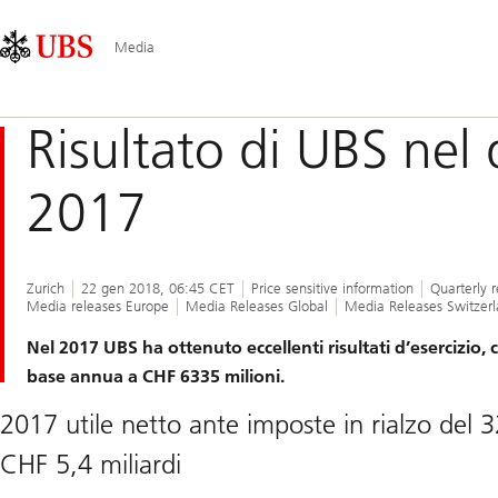
Skip
Content
Navigazione
Links
Area
principale
Media
Risultato di UBS nel 
2017
Zurich
22 gen 2018, 06:45 CET
Price sensitive information
Quarterly r
Media releases Europe
Media Releases Global
Media Releases Switzer
Nel 2017 UBS ha ottenuto eccellenti risultati d’esercizio, 
base annua a CHF 6335 milioni.
2017 utile netto ante imposte in rialzo del
CHF 5,4 miliardi