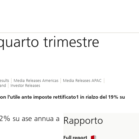
quarto trimestre
esults
Media Releases Americas
Media Releases APAC
land
Investor Releases
con l’utile ante imposte rettificato1 in rialzo del 19% su
 32% su ase annua a
Rapporto
Full report