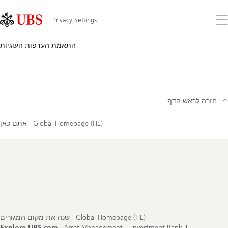
Skip
Content
Links
Area
Op
Privacy Settings
the
me
Personalize
התאמת העדפות העוגיות
your
האתר
visit
עושה
with
שימוש
cookies
בקובצי
עוגיות
על
חזרה לראש הדף
מנת
לוודא
Global Homepage (HE)
אתם כאן
חווית
משתמש
מיטבית.
ניתן
למצוא
Footer
עוד
Navigation
מידע
ב
מדיניות
הפרטיות
וב
מדיניות
העוגיות
.
ניתן
Global Homepage (HE)
שנה את מקום המגורים
לשנות
Explore UBS.com
Asset Management
Investment Bank