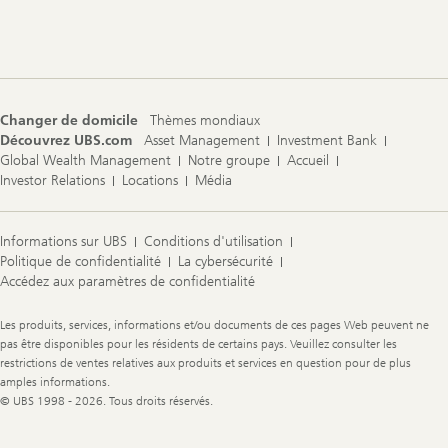
ê
Footer
t
Navigation
e
e
t
d
é
l
Changer de domicile
Thèmes mondiaux
a
Découvrez UBS.com
Asset Management
Investment Bank
i
Global Wealth Management
Notre groupe
Accueil
s
Investor Relations
Locations
Média
Informations sur UBS
Conditions d'utilisation
Politique de confidentialité
La cybersécurité
Accédez aux paramètres de confidentialité
Legal
Les produits, services, informations et/ou documents de ces pages Web peuvent ne
Information
pas être disponibles pour les résidents de certains pays. Veuillez consulter les
restrictions de ventes relatives aux produits et services en question pour de plus
amples informations.
© UBS 1998 - 2026. Tous droits réservés.