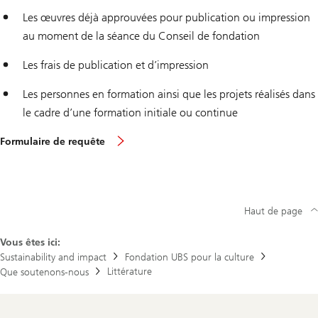
Les œuvres déjà approuvées pour publication ou impression
au moment de la séance du Conseil de fondation
Les frais de publication et d’impression
Les personnes en formation ainsi que les projets réalisés dans
le cadre d’une formation initiale ou continue
F
Formulaire de requête
o
r
m
u
l
a
Haut de page
i
r
e
Vous êtes ici:
d
Sustainability and impact
Fondation UBS pour la culture
e
Littérature
Que soutenons-nous
r
e
q
u