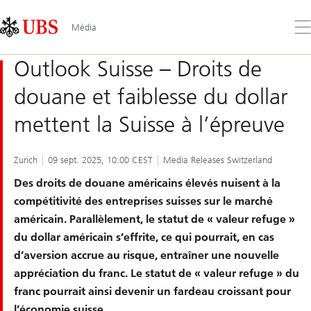
Skip
Content
Links
Area
Ouv
Média
le
me
Outlook Suisse – Droits de
douane et faiblesse du dollar
mettent la Suisse à l’épreuve
Zurich
09 sept. 2025, 10:00 CEST
Media Releases Switzerland
Des droits de douane américains élevés nuisent à la
compétitivité des entreprises suisses sur le marché
américain. Parallèlement, le statut de « valeur refuge »
du dollar américain s’effrite, ce qui pourrait, en cas
d’aversion accrue au risque, entraîner une nouvelle
appréciation du franc. Le statut de « valeur refuge » du
franc pourrait ainsi devenir un fardeau croissant pour
l’économie suisse.