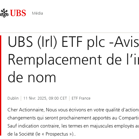
Skip
Content
Navigation
Links
Area
principale
Média
UBS (Irl) ETF plc -Av
Remplacement de l’
de nom
Dublin
11 févr. 2025, 09:00 CET
ETF France
Cher Actionnaire, Nous vous écrivons en votre qualité d'action
changements qui seront prochainement apportés au Comparti
Sauf indication contraire, les termes en majuscules employés a
de la Société (le « Prospectus »)..