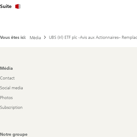
About
Suite
PDF
Investor
notice
Irl
ETF
Vous êtes ici:
UBS (Irl) ETF plc -Avis aux Actionnaires– Remp
fr
Média
Footer
Média
Navigation
Contact
Social media
Photos
Subscription
Notre groupe