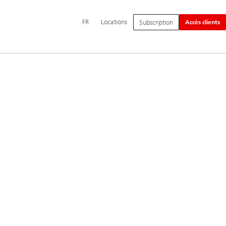
Navigation
FR
Locations
Subscription
Accès clients
principale