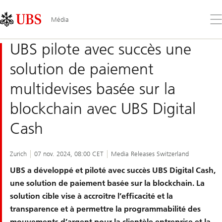
Skip
Content
Links
Area
Ouv
Média
le
me
UBS pilote avec succès une
solution de paiement
multidevises basée sur la
blockchain avec UBS Digital
Cash
Zurich
07 nov. 2024, 08:00 CET
Media Releases Switzerland
UBS a développé et piloté avec succès UBS Digital Cash,
une solution de paiement basée sur la blockchain. La
solution cible vise à accroître l’efficacité et la
transparence et à permettre la programmabilité des
mouvements d’argent pour la clientèle entreprise et la