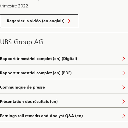
trimestre 2022.
Regarder la vidéo (en anglais)
UBS Group AG
Rapport trimestriel complet (en) (Digital)
Rapport trimestriel complet (en) (PDF)
f
o
r
Communiqué de presse
s
e
c
Présentation des résultats (en)
o
f
n
o
d
r
Earnings call remarks and Analyst Q&A (en)
-
s
q
e
u
c