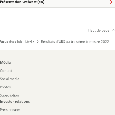
a
Présentation webcast (en)
o
f
r
n
o
t
d
r
e
-
s
r
q
e
2
u
c
0
a
o
2
Haut de page
r
n
1
t
d
e
-
Vous êtes ici:
Résultats d'UBS au troisième trimestre 2022
Média
r
q
2
u
0
a
2
r
1
t
Footer
Média
e
Navigation
r
Contact
2
0
Social media
2
1
Photos
Subscription
Investor relations
Press releases