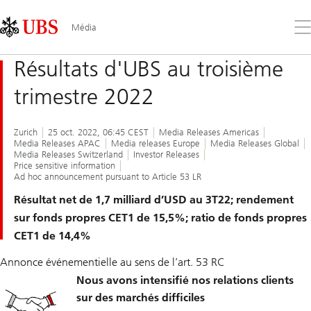
Skip
Content
Links
Area
Ouv
Média
le
me
Résultats d'UBS au troisième
trimestre 2022
Zurich
25 oct. 2022, 06:45 CEST
Media Releases Americas
Media Releases APAC
Media releases Europe
Media Releases Global
Media Releases Switzerland
Investor Releases
Price sensitive information
Ad hoc announcement pursuant to Article 53 LR
Résultat net de 1,7 milliard d’USD au 3T22; rendement
sur fonds propres CET1 de 15,5%; ratio de fonds propres
CET1 de 14,4%
Annonce événementielle au sens de l’art. 53 RC
Nous avons intensifié nos relations clients
sur des marchés difficiles