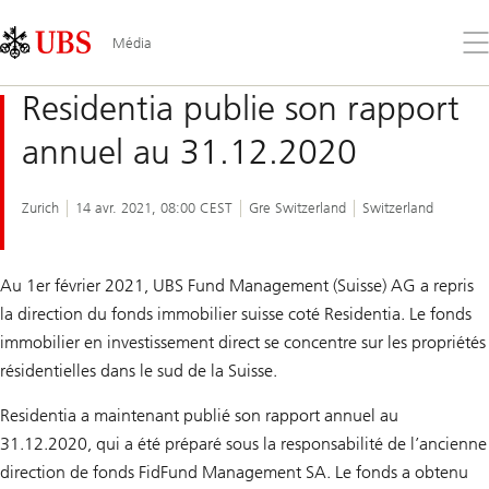
Skip
Content
Links
Area
Ouv
Média
le
me
Residentia publie son rapport
annuel au 31.12.2020
Zurich
14 avr. 2021, 08:00 CEST
Gre Switzerland
Switzerland
Au 1er février 2021, UBS Fund Management (Suisse) AG a repris
la direction du fonds immobilier suisse coté Residentia. Le fonds
immobilier en investissement direct se concentre sur les propriétés
résidentielles dans le sud de la Suisse.
Residentia a maintenant publié son rapport annuel au
31.12.2020, qui a été préparé sous la responsabilité de l’ancienne
direction de fonds FidFund Management SA. Le fonds a obtenu