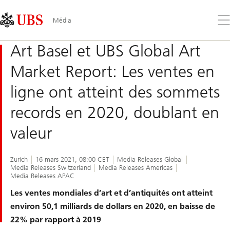
Skip
Content
Links
Area
Ouv
Média
le
me
Art Basel et UBS Global Art
Market Report: Les ventes en
ligne ont atteint des sommets
records en 2020, doublant en
valeur
Zurich
16 mars 2021, 08:00 CET
Media Releases Global
Media Releases Switzerland
Media Releases Americas
Media Releases APAC
Les ventes mondiales d’art et d’antiquités ont atteint
environ 50,1 milliards de dollars en 2020, en baisse de
22% par rapport à 2019