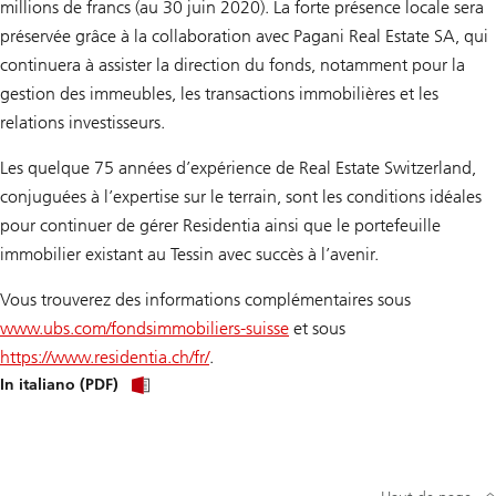
millions de francs (au 30 juin 2020). La forte présence locale sera
préservée grâce à la collaboration avec Pagani Real Estate SA, qui
continuera à assister la direction du fonds, notamment pour la
gestion des immeubles, les transactions immobilières et les
relations investisseurs.
Les quelque 75 années d’expérience de Real Estate Switzerland,
conjuguées à l’expertise sur le terrain, sont les conditions idéales
pour continuer de gérer Residentia ainsi que le portefeuille
immobilier existant au Tessin avec succès à l’avenir.
Vous trouverez des informations complémentaires sous
www.ubs.com/fondsimmobiliers-suisse
et sous
https://www.residentia.ch/fr/
.
UBS
In italiano (PDF)
Asset
Management
con
un
nuovo
punto