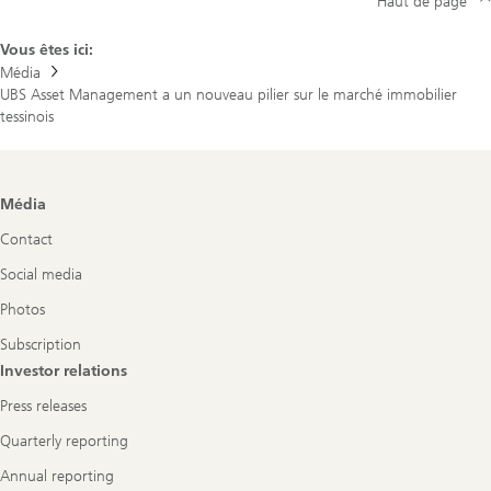
Haut de page
d’appoggio
nel
mercato
Vous êtes ici:
immobiliare
Média
ticinese
UBS Asset Management a un nouveau pilier sur le marché immobilier
tessinois
Footer
Média
Navigation
Contact
Social media
Photos
Subscription
Investor relations
Press releases
Quarterly reporting
Annual reporting