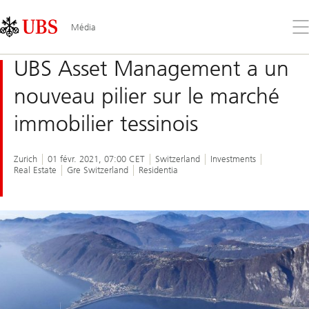
Skip
Content
Links
Area
Ouv
Média
le
me
UBS Asset Management a un
nouveau pilier sur le marché
immobilier tessinois
Zurich
01 févr. 2021, 07:00 CET
Switzerland
Investments
Real Estate
Gre Switzerland
Residentia