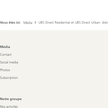
Vous êtes ici:
UBS Direct Residential et UBS Direct Urban: distr
Média
Footer
Média
Navigation
Contact
Social media
Photos
Subscription
Notre groupe
Nos activités