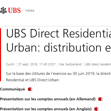
Skip
Content
Navigation
Links
Area
principale
Média
UBS Direct Residenti
Urban: distribution e
Zurich
27 sept. 2019, 17:45 CEST
Gre Switzerland
UBS direct resident
Sur la base des clôtures de l'exercice au 30 juin 2019, la direc
Residential et UBS Direct Urban:
Communiqué
Présentation sur les comptes annuels (en Allemand)
Présentation sur les comptes annuels (en Anglais)