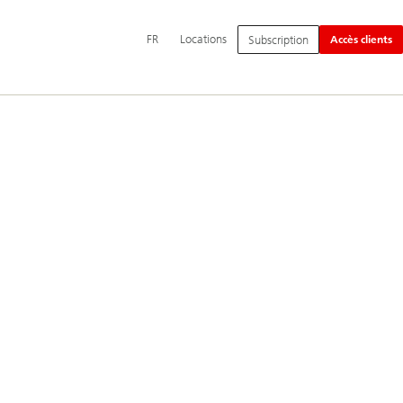
Navigation
FR
Locations
Subscription
Accès clients
principale