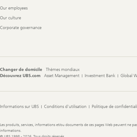
Our employees
Our culture
Corporate governance
Changer de domicile
Thèmes mondiaux
Découvrez UBS.com
Asset Management
Investment Bank
Global 
Informations sur UBS
Conditions d'utilisation
Politique de confidential
Legal
Les produits, services, informations et/ou documents de ces pages Web peuvent ne pas êt
Information
informations.
© UBS 1998 - 2026. Tous droits réservés.