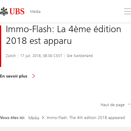
Skip
Content
Links
Area
Ouv
Média
le
me
Immo-Flash: La 4ème édition
2018 est apparu
Zürich
17 juil. 2018, 08:00 CEST
Gre Switzerland
En savoir plus
Haut de page
Vous êtes ici:
Immo-Flash: The 4th edition 2018 appeared
Média