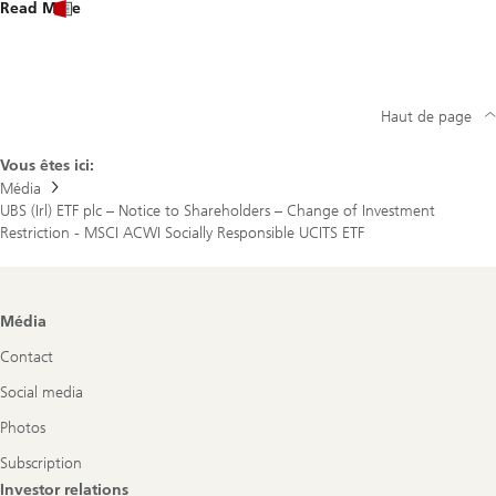
Read More
Haut de page
Vous êtes ici:
Média
UBS (Irl) ETF plc – Notice to Shareholders – Change of Investment
Restriction - MSCI ACWI Socially Responsible UCITS ETF
Footer
Média
Navigation
Contact
Social media
Photos
Subscription
Investor relations