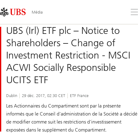
Skip
Content
Links
Area
Ouv
Média
le
me
UBS (Irl) ETF plc – Notice to
Shareholders – Change of
Investment Restriction - MSCI
ACWI Socially Responsible
UCITS ETF
Dublin
29 déc. 2017, 02:30 CET
ETF France
Les Actionnaires du Compartiment sont par la présente
informés que le Conseil d'administration de la Société a décidé
de modifier comme suit les restrictions d'investissement
exposées dans le supplément du Compartiment.