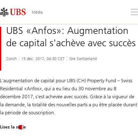
Skip
Content
Links
Area
Ouv
Média
le
me
UBS «Anfos»: Augmentation
de capital s'achève avec succès
Zürich
15 déc. 2017, 04:30 CET
Gre Switzerland
L'augmentation de capital pour UBS (CH) Property Fund – Swiss
Residential «Anfos», qui a eu lieu du 30 novembre au 8
décembre 2017, s'est achevée avec succès. Grâce à la vigueur de
la demande, la totalité des nouvelles parts a pu être placée durant
la période de souscription.
Lisez la suite