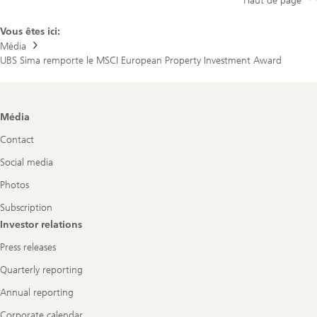
Haut de page
Vous êtes ici:
Média
UBS Sima remporte le MSCI European Property Investment Award
Footer
Média
Navigation
Contact
Social media
Photos
Subscription
Investor relations
Press releases
Quarterly reporting
Annual reporting
Corporate calendar