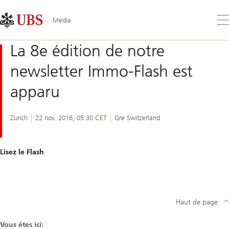
Skip
Content
Links
Area
Ouv
Média
le
me
La 8e édition de notre
newsletter Immo-Flash est
apparu
Zurich
22 nov. 2016, 05:30 CET
Gre Switzerland
Lisez le Flash
Haut de page
Vous êtes ici: