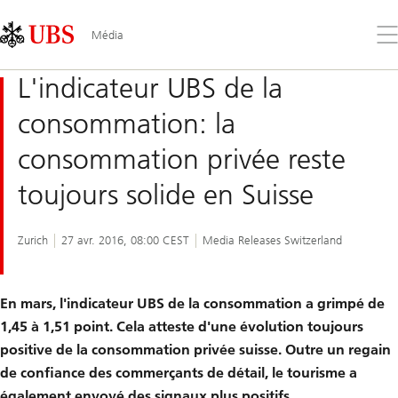
Skip
Content
Links
Area
Ouv
Média
le
me
L'indicateur UBS de la
consommation: la
consommation privée reste
toujours solide en Suisse
Zurich
27 avr. 2016, 08:00 CEST
Media Releases Switzerland
En mars, l'indicateur UBS de la consommation a grimpé de
1,45 à 1,51 point. Cela atteste d'une évolution toujours
positive de la consommation privée suisse. Outre un regain
de confiance des commerçants de détail, le tourisme a
également envoyé des signaux plus positifs.