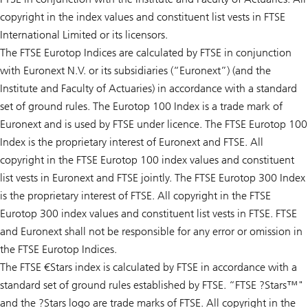
copyright in the index values and constituent list vests in FTSE
International Limited or its licensors.
The FTSE Eurotop Indices are calculated by FTSE in conjunction
with Euronext N.V. or its subsidiaries (“Euronext”) (and the
Institute and Faculty of Actuaries) in accordance with a standard
set of ground rules. The Eurotop 100 Index is a trade mark of
Euronext and is used by FTSE under licence. The FTSE Eurotop 100
Index is the proprietary interest of Euronext and FTSE. All
copyright in the FTSE Eurotop 100 index values and constituent
list vests in Euronext and FTSE jointly. The FTSE Eurotop 300 Index
is the proprietary interest of FTSE. All copyright in the FTSE
Eurotop 300 index values and constituent list vests in FTSE. FTSE
and Euronext shall not be responsible for any error or omission in
the FTSE Eurotop Indices.
The FTSE €Stars index is calculated by FTSE in accordance with a
standard set of ground rules established by FTSE. “FTSE ?Stars™"
and the ?Stars logo are trade marks of FTSE. All copyright in the