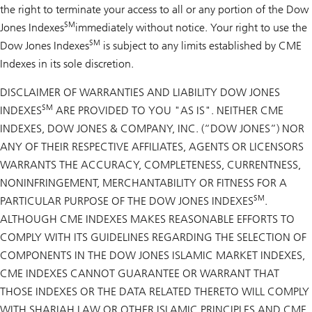
the right to terminate your access to all or any portion of the Dow
SM
Jones Indexes
immediately without notice. Your right to use the
SM
Dow Jones Indexes
is subject to any limits established by CME
Indexes in its sole discretion.
DISCLAIMER OF WARRANTIES AND LIABILITY DOW JONES
SM
INDEXES
ARE PROVIDED TO YOU "AS IS". NEITHER CME
INDEXES, DOW JONES & COMPANY, INC. (“DOW JONES”) NOR
ANY OF THEIR RESPECTIVE AFFILIATES, AGENTS OR LICENSORS
WARRANTS THE ACCURACY, COMPLETENESS, CURRENTNESS,
NONINFRINGEMENT, MERCHANTABILITY OR FITNESS FOR A
SM
PARTICULAR PURPOSE OF THE DOW JONES INDEXES
.
ALTHOUGH CME INDEXES MAKES REASONABLE EFFORTS TO
COMPLY WITH ITS GUIDELINES REGARDING THE SELECTION OF
COMPONENTS IN THE DOW JONES ISLAMIC MARKET INDEXES,
CME INDEXES CANNOT GUARANTEE OR WARRANT THAT
THOSE INDEXES OR THE DATA RELATED THERETO WILL COMPLY
WITH SHARIAH LAW OR OTHER ISLAMIC PRINCIPLES AND CME