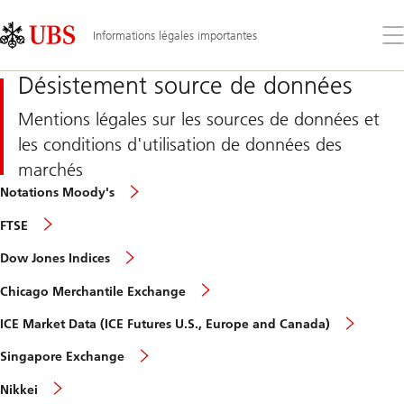
Skip
Content
Links
Area
Ouv
Informations légales importantes
le
me
Désistement source de données
Mentions légales sur les sources de données et
les conditions d'utilisation de données des
marchés
Notations Moody's
FTSE
Dow Jones Indices
Chicago Merchantile Exchange
ICE Market Data (ICE Futures U.S., Europe and Canada)
Singapore Exchange
Nikkei