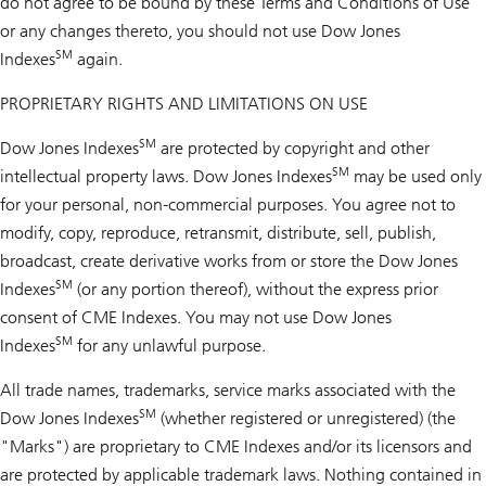
do not agree to be bound by these Terms and Conditions of Use
or any changes thereto, you should not use Dow Jones
SM
Indexes
again.
PROPRIETARY RIGHTS AND LIMITATIONS ON USE
SM
Dow Jones Indexes
are protected by copyright and other
SM
intellectual property laws. Dow Jones Indexes
may be used only
for your personal, non-commercial purposes. You agree not to
modify, copy, reproduce, retransmit, distribute, sell, publish,
broadcast, create derivative works from or store the Dow Jones
SM
Indexes
(or any portion thereof), without the express prior
consent of CME Indexes. You may not use Dow Jones
SM
Indexes
for any unlawful purpose.
All trade names, trademarks, service marks associated with the
SM
Dow Jones Indexes
(whether registered or unregistered) (the
"Marks") are proprietary to CME Indexes and/or its licensors and
are protected by applicable trademark laws. Nothing contained in