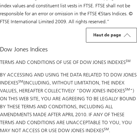
index values and constituent list vests in FTSE. FTSE shall not be
responsible for an error or omission in the FTSE €Stars Indices. ©
FTSE International Limited 2009. All rights reserved.”
Haut de page
Dow Jones Indices
SM
TERMS AND CONDITIONS OF USE OF DOW JONES INDEXES
BY ACCESSING AND USING THE DATA RELATED TO DOW JONES
SM
INDEXES
(INCLUDING, WITHOUT LIMITATION, THE INDEX
SM
VALUES, HEREAFTER COLLECTIVELY "DOW JONES INDEXES
")
ON THIS WEB SITE, YOU ARE AGREEING TO BE LEGALLY BOUND
BY THESE TERMS AND CONDITIONS, INCLUDING ALL
AMENDMENTS MADE AFTER APRIL 2010. IF ANY OF THESE
TERMS AND CONDITIONS ARE UNACCEPTABLE TO YOU, YOU
SM
MAY NOT ACCESS OR USE DOW JONES INDEXES
.