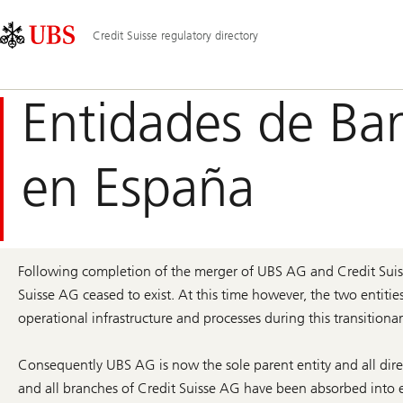
Skip
Content
Navegación
Links
Area
principal
Credit Suisse regulatory directory
Entidades de Ban
en España
Following completion of the merger of UBS AG and Credit Suiss
Suisse AG ceased to exist. At this time however, the two entitie
operational infrastructure and processes during this transitionar
Consequently UBS AG is now the sole parent entity and all dire
and all branches of Credit Suisse AG have been absorbed into e