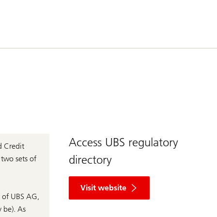
Access UBS regulatory
d Credit
directory
 two sets of
R
e
Visit website
g
s of UBS AG,
u
 be). As
l