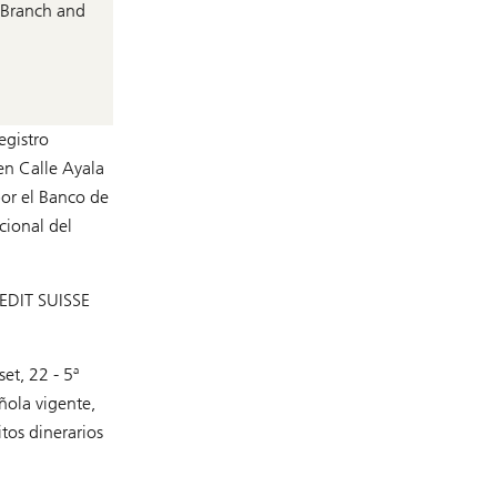
a
s Branch and
t
o
r
y
D
i
r
egistro
e
c
en Calle Ayala
t
por el Banco de
o
r
cional del
y
REDIT SUISSE
et, 22 - 5ª
ñola vigente,
tos dinerarios