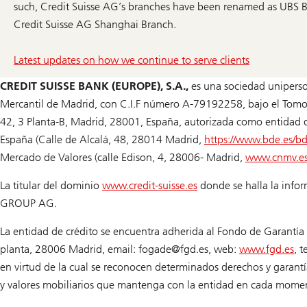
such, Credit Suisse AG’s branches have been renamed as UBS Br
Credit Suisse AG Shanghai Branch.
Latest updates on how we continue to serve clients
CREDIT SUISSE BANK (EUROPE), S.A.,
es una sociedad uniperson
Mercantil de Madrid, con C.I.F número A-79192258, bajo el Tomo 
42, 3 Planta-B, Madrid, 28001, España, autorizada como entidad d
España (Calle de Alcalá, 48, 28014 Madrid,
https://www.bde.es/bd
Mercado de Valores (calle Edison, 4, 28006- Madrid,
www.cnmv.e
La titular del dominio
www.credit-suisse.es
donde se halla la infor
GROUP AG.
La entidad de crédito se encuentra adherida al Fondo de Garantía 
planta, 28006 Madrid, email:
fogade@
fgd.es
, web:
www.fgd.es
, 
en virtud de la cual se reconocen determinados derechos y garantía
y valores mobiliarios que mantenga con la entidad en cada mome