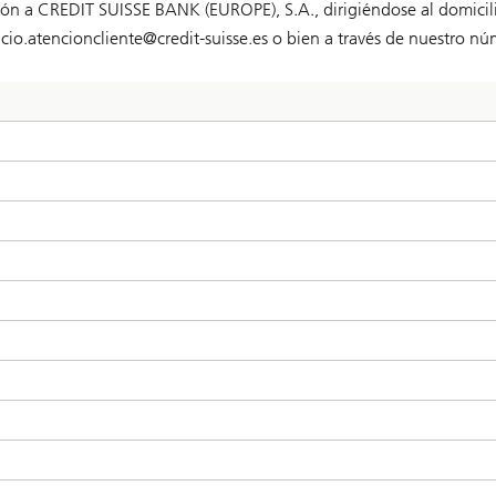
ión a CREDIT SUISSE BANK (EUROPE), S.A., dirigiéndose al domicili
icio.atencioncliente@
credit-suisse.es
o bien a través de nuestro n