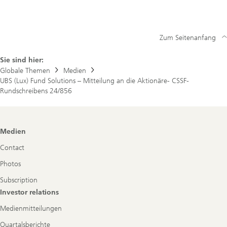
Fund
Solutions
–
Mitteilung
Zum Seitenanfang
an
die
Aktionäre-
Sie sind hier:
CSSF-
Globale Themen
Medien
Rundschreibens
UBS (Lux) Fund Solutions – Mitteilung an die Aktionäre- CSSF-
24/856
Rundschreibens 24/856
Footer
Medien
Navigation
Contact
Photos
Subscription
Investor relations
Medienmitteilungen
Quartalsberichte