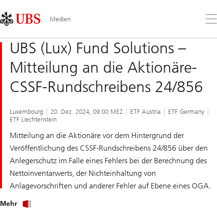
Skip
Content
Links
Area
Öff
Medien
Sie
da
UBS (Lux) Fund Solutions –
Me
Mitteilung an die Aktionäre-
CSSF-Rundschreibens 24/856
Luxembourg
20. Dez. 2024, 09:00 MEZ
ETF Austria
ETF Germany
ETF Liechtenstein
Mitteilung an die Aktionäre vor dem Hintergrund der
Veröffentlichung des CSSF-Rundschreibens 24/856 über den
Anlegerschutz im Falle eines Fehlers bei der Berechnung des
Nettoinventarwerts, der Nichteinhaltung von
Anlagevorschriften und anderer Fehler auf Ebene eines OGA.
Informazioni
Mehr
UBS
(Lux)