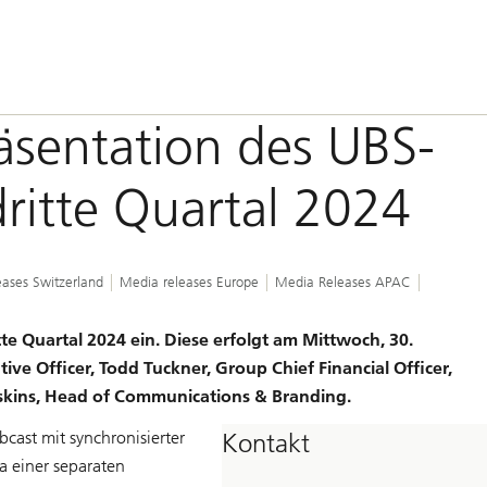
sentation des UBS-
dritte Quartal 2024
ases Switzerland
Media releases Europe
Media Releases APAC
tte Quartal 2024 ein. Diese erfolgt am Mittwoch, 30.
ive Officer, Todd Tuckner, Group Chief Financial Officer,
skins, Head of Communications & Branding.
cast mit synchronisierter
Kontakt
a einer separaten