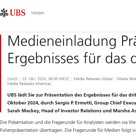
Skip
Content
Hauptnavigation
Links
Area
Medien
Medieneinladung Prä
Ergebnisses für das 
Zurich
23. Okt. 2024, 09:00 MESZ
Media Releases Global
Media Rele
Media Releases Americas
UBS lädt Sie zur Präsentation des Ergebnisses für das dri
Oktober 2024, durch Sergio P. Ermotti, Group Chief Execut
Sarah Mackey, Head of Investor Relations und Marsha A
Die Präsentation und die Fragerunde für Analysten werden via Web
Folienpräsentation übertragen. Die Fragerunde für Medien folgt vi