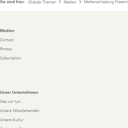
Sie sind hier:
Medieneinladung Präsenta
Globale Themen
Medien
Footer
Medien
Navigation
Contact
Photos
Subscription
Unser Unternehmen
Was wir tun
Unsere Mitarbeitenden
Unsere Kultur