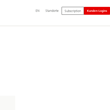
Hauptnavigation
Switch
English
EN
Standorte
Subscription
Kunden-Logins
language
to