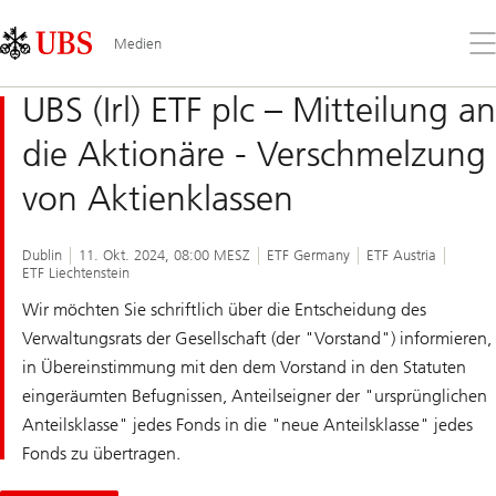
Skip
Content
Links
Area
Öff
Medien
Sie
da
UBS (Irl) ETF plc – Mitteilung an
Me
die Aktionäre - Verschmelzung
von Aktienklassen
Dublin
11. Okt. 2024, 08:00 MESZ
ETF Germany
ETF Austria
ETF Liechtenstein
Wir möchten Sie schriftlich über die Entscheidung des
Verwaltungsrats der Gesellschaft (der "Vorstand") informieren,
in Übereinstimmung mit den dem Vorstand in den Statuten
eingeräumten Befugnissen, Anteilseigner der "ursprünglichen
Anteilsklasse" jedes Fonds in die "neue Anteilsklasse" jedes
Fonds zu übertragen.