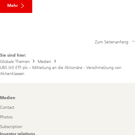
Über
die
Mehr
Mitteilung
an
die
Aktionäre
Zum Seitenanfang
Sie sind hier:
Globale Themen
Medien
UBS (Irl) ETF plc – Mitteilung an die Aktionäre - Verschmelzung von
Aktienklassen
Footer
Medien
Navigation
Contact
Photos
Subscription
Investor relations