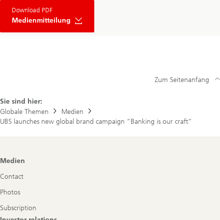
Download PDF
Medienmitteilung
Zum Seitenanfang
Sie sind hier:
Globale Themen
Medien
UBS launches new global brand campaign “Banking is our craft”
Footer
Medien
Navigation
Contact
Photos
Subscription
Investor relations