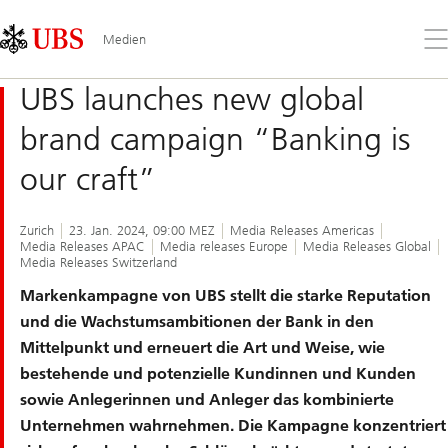
Skip
Content
Links
Area
Öff
Medien
Sie
da
UBS launches new global
Me
brand campaign “Banking is
our craft”
Zurich
23. Jan. 2024, 09:00 MEZ
Media Releases Americas
Media Releases APAC
Media releases Europe
Media Releases Global
Media Releases Switzerland
Markenkampagne von UBS stellt die starke Reputation
und die Wachstumsambitionen der Bank in den
Mittelpunkt und erneuert die Art und Weise, wie
bestehende und potenzielle Kundinnen und Kunden
sowie Anlegerinnen und Anleger das kombinierte
Unternehmen wahrnehmen. Die Kampagne konzentriert