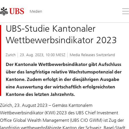
Skip
Content
Links
Area
Öff
Medien
Sie
da
UBS-Studie Kantonaler
Me
Wettbewerbsindikator 2023
Zurich
23. Aug. 2023, 10:00 MESZ
Media Releases Switzerland
Der Kantonale Wettbewerbsindikator gibt Aufschluss
über das langfristige relative Wachstumspotenzial der
Kantone. Zudem erfolgt in der diesjährigen Ausgabe
eine Auswertung der wirtschaftlich erfolgreichsten
Kantone des letzten Jahrzehnts.
Zürich, 23. August 2023 – Gemäss Kantonalem
Wettbewerbsindikator (KWI) 2023 des UBS Chief Investment
Office Global Wealth Management (UBS CIO GWM) ist Zug der
langfristig wettbewerbsfähigste Kanton der Schweiz. Basel-Stadt