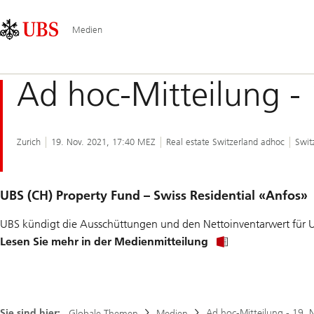
Skip
Content
Hauptnavigation
Links
Area
Medien
Ad hoc-Mitteilung 
Zurich
19. Nov. 2021, 17:40 MEZ
Real estate Switzerland adhoc
Swit
UBS (CH) Property Fund – Swiss Residential «Anfos»
UBS kündigt die Ausschüttungen und den Nettoinventarwert für U
Lesen Sie mehr in der Medienmitteilung
Sie sind hier:
Ad hoc-Mitteilung - 19.
Globale Themen
Medien