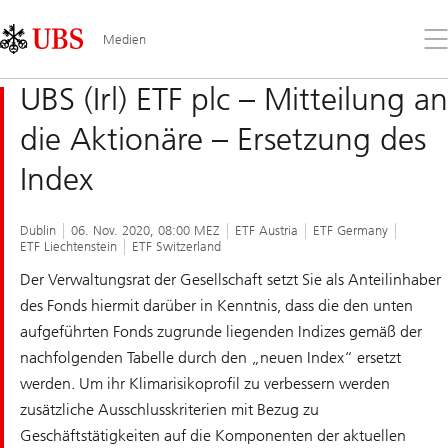
Skip
Content
Links
Area
Öff
Medien
Sie
da
UBS (Irl) ETF plc – Mitteilung an
Me
die Aktionäre – Ersetzung des
Index
Dublin
06. Nov. 2020, 08:00 MEZ
ETF Austria
ETF Germany
ETF Liechtenstein
ETF Switzerland
Der Verwaltungsrat der Gesellschaft setzt Sie als Anteilinhaber
des Fonds hiermit darüber in Kenntnis, dass die den unten
aufgeführten Fonds zugrunde liegenden Indizes gemäß der
nachfolgenden Tabelle durch den „neuen Index“ ersetzt
werden. Um ihr Klimarisikoprofil zu verbessern werden
zusätzliche Ausschlusskriterien mit Bezug zu
Geschäftstätigkeiten auf die Komponenten der aktuellen