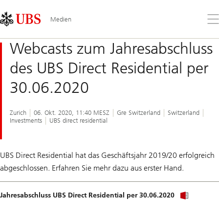
Skip
Content
Links
Area
Öff
Medien
Sie
da
Webcasts zum Jahresabschluss
Me
des UBS Direct Residential per
30.06.2020
Zurich
06. Okt. 2020, 11:40 MESZ
Gre Switzerland
Switzerland
Investments
UBS direct residential
UBS Direct Residential hat das Geschäftsjahr 2019/20 erfolgreich
abgeschlossen. Erfahren Sie mehr dazu aus erster Hand.
Jahresabschluss UBS Direct Residential per 30.06.2020