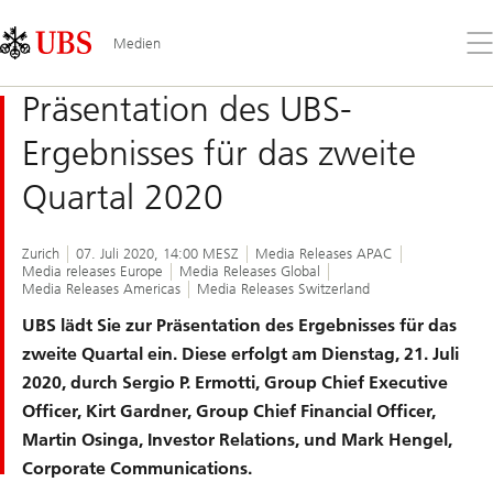
Skip
Content
Links
Area
Öff
Medien
Sie
da
Präsentation des UBS-
Me
Ergebnisses für das zweite
Quartal 2020
Zurich
07. Juli 2020, 14:00 MESZ
Media Releases APAC
Media releases Europe
Media Releases Global
Media Releases Americas
Media Releases Switzerland
UBS lädt Sie zur Präsentation des Ergebnisses für das
zweite Quartal ein. Diese erfolgt am Dienstag, 21. Juli
2020, durch Sergio P. Ermotti, Group Chief Executive
Officer, Kirt Gardner, Group Chief Financial Officer,
Martin Osinga, Investor Relations, und Mark Hengel,
Corporate Communications.