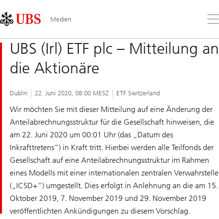
Skip
Content
Links
Area
Öff
Medien
Sie
da
UBS (Irl) ETF plc – Mitteilung an
Me
die Aktionäre
Dublin
22. Juni 2020, 08:00 MESZ
ETF Switzerland
Wir möchten Sie mit dieser Mitteilung auf eine Änderung der
Anteilabrechnungsstruktur für die Gesellschaft hinweisen, die
am 22. Juni 2020 um 00:01 Uhr (das „Datum des
Inkrafttretens“) in Kraft tritt. Hierbei werden alle Teilfonds der
Gesellschaft auf eine Anteilabrechnungsstruktur im Rahmen
eines Modells mit einer internationalen zentralen Verwahrstelle
(„ICSD+“) umgestellt. Dies erfolgt in Anlehnung an die am 15.
Oktober 2019, 7. November 2019 und 29. November 2019
veröffentlichten Ankündigungen zu diesem Vorschlag.