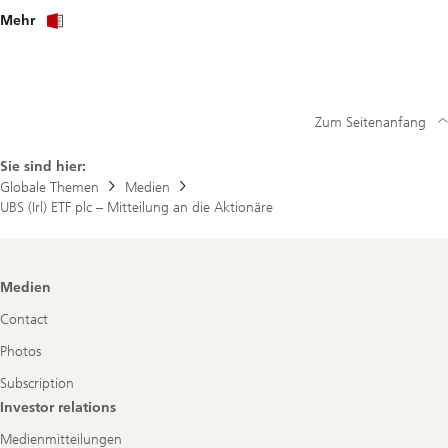
über
Mehr
UBS
(Irl)
ETF
plc
–
Mitteilung
Zum Seitenanfang
an
die
Aktionäre
Sie sind hier:
PDF
Globale Themen
Medien
UBS (Irl) ETF plc – Mitteilung an die Aktionäre
Footer
Medien
Navigation
Contact
Photos
Subscription
Investor relations
Medienmitteilungen