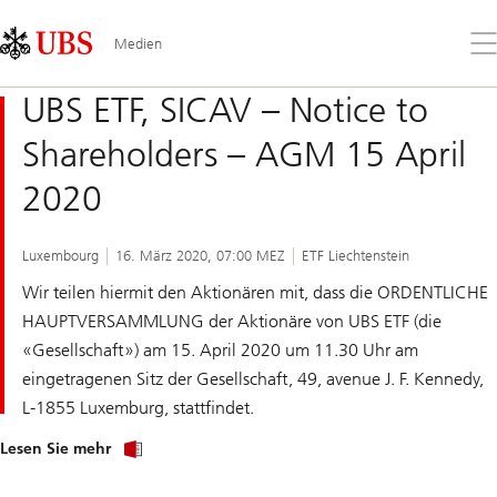
Skip
Content
Links
Area
Öff
Medien
Sie
da
UBS ETF, SICAV – Notice to
Me
Shareholders – AGM 15 April
2020
Luxembourg
16. März 2020, 07:00 MEZ
ETF Liechtenstein
Wir teilen hiermit den Aktionären mit, dass die ORDENTLICHE
HAUPTVERSAMMLUNG der Aktionäre von UBS ETF (die
«Gesellschaft») am 15. April 2020 um 11.30 Uhr am
eingetragenen Sitz der Gesellschaft, 49, avenue J. F. Kennedy,
L-1855 Luxemburg, stattfindet.
über
Lesen Sie mehr
UBS
ETF,
SICAV