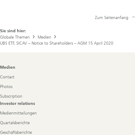
–
Notice
to
Zum Seitenanfang
Shareholders
–
AGM
Sie sind hier:
15
Globale Themen
Medien
April
UBS ETF, SICAV – Notice to Shareholders – AGM 15 April 2020
2020
Footer
Medien
Navigation
Contact
Photos
Subscription
Investor relations
Medienmitteilungen
Quartalsberichte
Geschäftsberichte