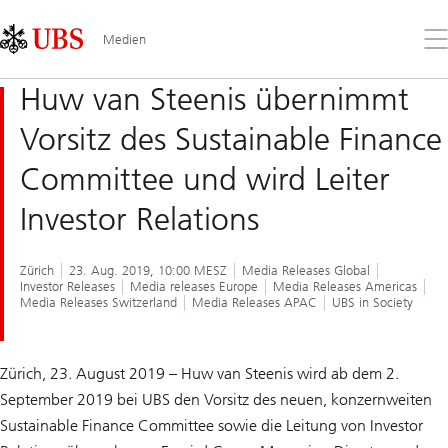
Skip
Content
Links
Area
Öff
Medien
Sie
da
Huw van Steenis übernimmt
Me
Vorsitz des Sustainable Finance
Committee und wird Leiter
Investor Relations
Zürich
23. Aug. 2019, 10:00 MESZ
Media Releases Global
Investor Releases
Media releases Europe
Media Releases Americas
Media Releases Switzerland
Media Releases APAC
UBS in Society
Zürich, 23. August 2019 – Huw van Steenis wird ab dem 2.
September 2019 bei UBS den Vorsitz des neuen, konzernweiten
Sustainable Finance Committee sowie die Leitung von Investor