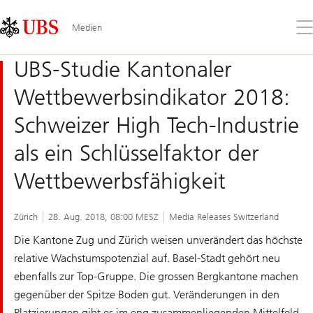
Skip
Content
Links
Area
Öff
Medien
Sie
da
UBS-Studie Kantonaler
Me
Wettbewerbsindikator 2018:
Schweizer High Tech-Industrie
als ein Schlüsselfaktor der
Wettbewerbsfähigkeit
Zürich
28. Aug. 2018, 08:00 MESZ
Media Releases Switzerland
Die Kantone Zug und Zürich weisen unverändert das höchste
relative Wachstumspotenzial auf. Basel-Stadt gehört neu
ebenfalls zur Top-Gruppe. Die grossen Bergkantone machen
gegenüber der Spitze Boden gut. Veränderungen in den
Platzierungen gibt es im eng zusammenliegenden Mittelfeld.