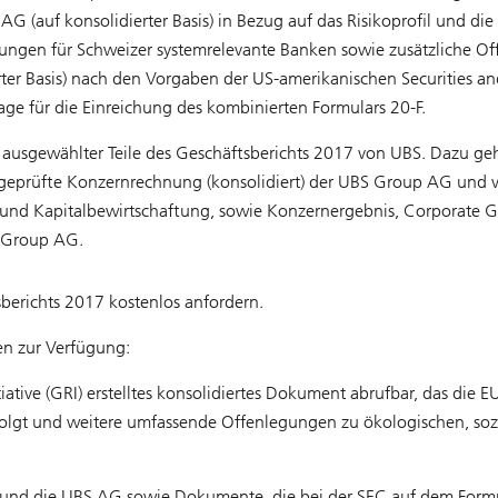
AG (auf konsolidierter Basis) in Bezug auf das Risikoprofil und die
ungen für Schweizer systemrelevante Banken sowie zusätzliche O
ter Basis) nach den Vorgaben der US-amerikanischen Securities a
e für die Einreichung des kombinierten Formulars 20-F.
ausgewählter Teile des Geschäftsberichts 2017 von UBS. Dazu ge
 geprüfte Konzernrechnung (konsolidiert) der UBS Group AG und v
- und Kapitalbewirtschaftung, sowie Konzernergebnis, Corporate 
S Group AG.
berichts 2017 kostenlos anfordern.
en zur Verfügung:
iative (GRI) erstelltes konsolidiertes Dokument abrufbar, das die EU
folgt und weitere umfassende Offenlegungen zu ökologischen, soz
 und die UBS AG sowie Dokumente, die bei der SEC auf dem Form