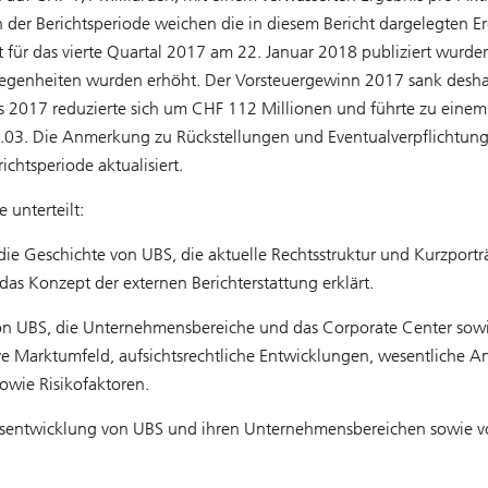
 der Berichtsperiode weichen die in diesem Bericht dargelegten E
t für das vierte Quartal 2017 am 22. Januar 2018 publiziert wurde
gelegenheiten wurden erhöht. Der Vorsteuergewinn 2017 sank des
s 2017 reduzierte sich um CHF 112 Millionen und führte zu eine
0.03. Die Anmerkung zu Rückstellungen und Eventualverpflichtun
chtsperiode aktualisiert.
 unterteilt:
ie Geschichte von UBS, die aktuelle Rechtsstruktur und Kurzporträ
das Konzept der externen Berichterstattung erklärt.
von UBS, die Unternehmensbereiche und das Corporate Center sowi
ive Marktumfeld, aufsichtsrechtliche Entwicklungen, wesentliche 
owie Risikofaktoren.
ftsentwicklung von UBS und ihren Unternehmensbereichen sowie 