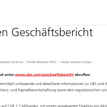
en Geschäftsbericht
eleases Americas
Media Releases APAC
Media releases Europe
ind unter
www.ubs.com/geschaeftsbericht
abrufbar
ermittelt umfassende und detaillierte Informationen zu UBS und ih
Bilanz- und Kapitalbewirtschaftung sowie dem regulatorischen un
 auf CHF 1,1 Milliarden, mit einem verwässerten Ergebnis pro Akt