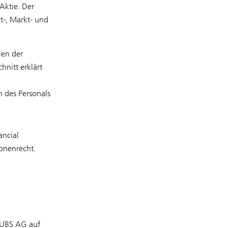
ktie. Der
t-, Markt- und
ien der
nitt erklärt
 des Personals
ancial
onenrecht.
r UBS AG auf