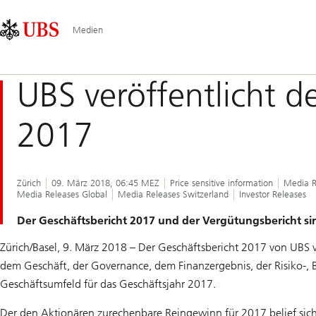
Skip
Content
Hauptnavigation
Links
Area
Medien
UBS veröffentlicht d
2017
Zürich
09. März 2018, 06:45 MEZ
Price sensitive information
Media R
Media Releases Global
Media Releases Switzerland
Investor Releases
Der Geschäftsbericht 2017 und der Vergütungsbericht s
Zürich/Basel, 9. März 2018 – Der Geschäftsbericht 2017 von UBS v
dem Geschäft, der Governance, dem Finanzergebnis, der Risiko-, 
Geschäftsumfeld für das Geschäftsjahr 2017.
Der den Aktionären zurechenbare Reingewinn für 2017 belief sich