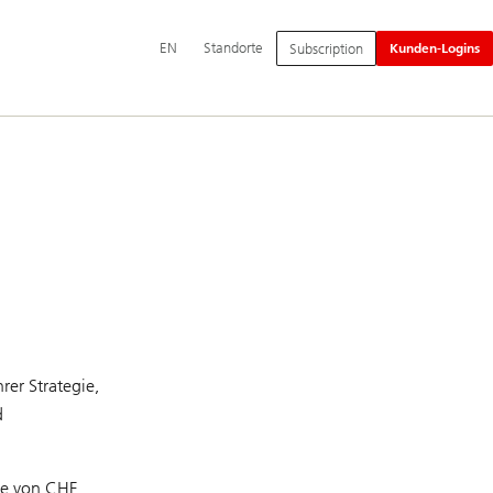
Hauptnavigation
Switch
English
EN
Standorte
Subscription
Kunden-Logins
language
to
rer Strategie,
d
ie von CHF