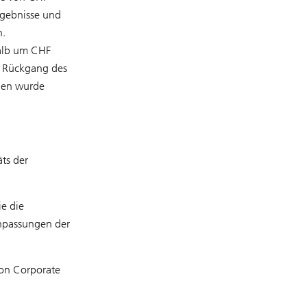
rgebnisse und
n.
halb um CHF
m Rückgang des
gen wurde
ts der
e die
Anpassungen der
von Corporate