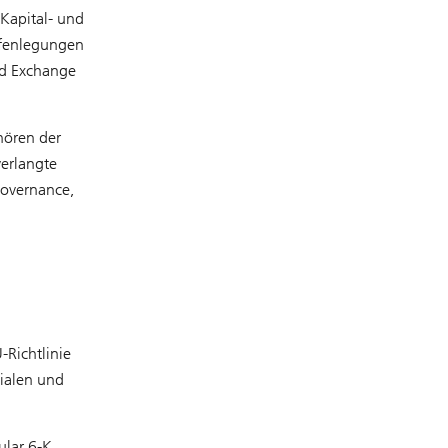
 Kapital- und
ffenlegungen
nd Exchange
hören der
erlangte
Governance,
-Richtlinie
ialen und
ular 6-K