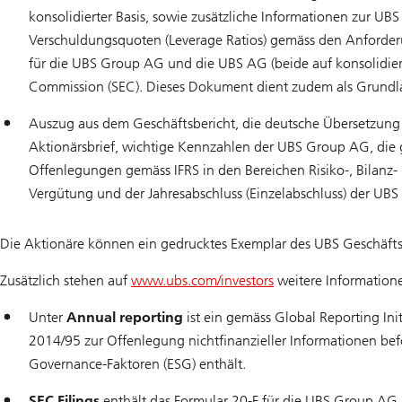
konsolidierter Basis, sowie zusätzliche Informationen zur UBS 
Verschuldungsquoten (Leverage Ratios) gemäss den Anforder
für die UBS Group AG und die UBS AG (beide auf konsolidier
Commission (SEC). Dieses Dokument dient zudem als Grundlag
Auszug aus dem Geschäftsbericht, die deutsche Übersetzung 
Aktionärsbrief, wichtige Kennzahlen der UBS Group AG, die
Offenlegungen gemäss IFRS in den Bereichen Risiko-, Bilanz
Vergütung und der Jahresabschluss (Einzelabschluss) der UB
Die Aktionäre können ein gedrucktes Exemplar des UBS Geschäfts
Zusätzlich stehen auf
www.ubs.com/investors
weitere Information
Unter
Annual reporting
ist ein gemäss Global Reporting Init
2014/95 zur Offenlegung nichtfinanzieller Informationen be
Governance-Faktoren (ESG) enthält.
SEC Filings
enthält das Formular 20-F für die UBS Group AG