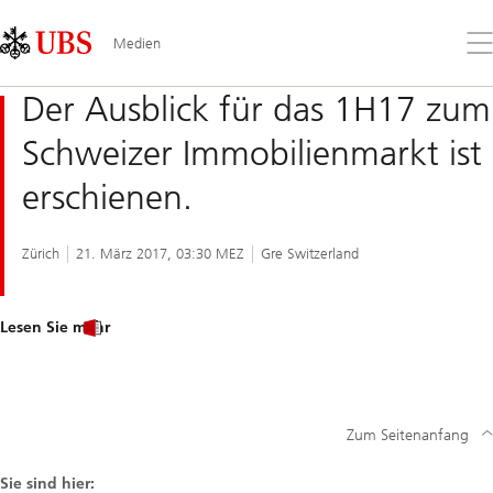
Skip
Content
Links
Area
Öff
Medien
Sie
da
Der Ausblick für das 1H17 zum
Me
Schweizer Immobilienmarkt ist
erschienen.
Zürich
21. März 2017, 03:30 MEZ
Gre Switzerland
Lesen Sie mehr
Zum Seitenanfang
Sie sind hier: