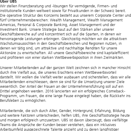
Über UBS
Wir stellen Finanzberatung und -lösungen für vermögende, Firmen- und
institutionelle Kunden weltweit sowie für Privatkunden in der Schweiz bereit.
Die operative Struktur des Konzerns besteht aus unserem Corporate Center und
fünf Unternehmensbereichen: Wealth Management, Wealth Management
Americas, Personal & Corporate Banking, Asset Management und der
Investment Bank. Unsere Strategie baut auf den Stärken aller unserer
Geschäftsbereiche auf und konzentriert sich auf die Sparten, in denen wir
hervorragende Leistungen erbringen. Gleichzeitig möchten wir die attraktiven
Wachstumsaussichten in den Geschäftsbereichen und Regionen nutzen, in
denen wir tätig sind, um attraktive und nachhaltige Renditen für unsere
Aktionäre zu erwirtschaften. All unsere Geschäftsbereiche sind kapitaleffizient
und profitieren von einer starken Wettbewerbsposition in ihren Zielmärkten.
Unserer Mitarbeitenden auf der ganzen Welt zeichnen sich in mancher Hinsicht
durch ihre Vielfalt aus, die unseres Erachtens einen Wettbewerbsvorteil
darstellt. Wir wollen die Vielfalt weiter ausbauen und sicherstellen, dass wir alle
Mitarbeitenden einschliessen, denn sie sind für die Umsetzung unserer Ziele
wesentlich. Der Anteil der Frauen an der Unternehmensführung soll auf ein
Drittel angehoben werden. 2016 lancierten wir ein erfolgreiches Comeback-
Programm, um Frauen, die eine lange Pause eingelegt haben, die Rückkehr ins
Berufsleben zu ermöglichen.
Mitarbeitende, die sich durch Alter, Gender, Hintergrund, Erfahrung, Bildung
und weitere Faktoren unterschieden, helfen UBS, ihre Geschäftsstrategie heute
und morgen erfolgreich umzusetzen. UBS ist davon überzeugt, dass vielfältige
Teams die Ansprüche der Kunden besser verstehen, dass ein inklusives
Arbeitsumfeld ausgezeichnete Talente anzieht und zu deren langfristiger