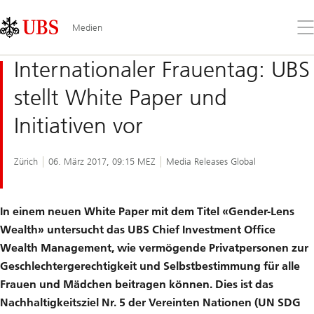
Skip
Content
Links
Area
Öff
Medien
Sie
da
Internationaler Frauentag: UBS
Me
stellt White Paper und
Initiativen vor
Zürich
06. März 2017, 09:15 MEZ
Media Releases Global
In einem neuen White Paper mit dem Titel «Gender-Lens
Wealth» untersucht das UBS Chief Investment Office
Wealth Management, wie vermögende Privatpersonen zur
Geschlechtergerechtigkeit und Selbstbestimmung für alle
Frauen und Mädchen beitragen können. Dies ist das
Nachhaltigkeitsziel Nr. 5 der Vereinten Nationen (UN SDG